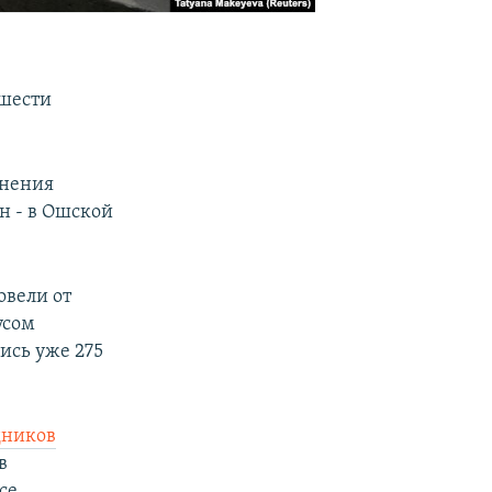
 шести
анения
н - в Ошской
овели от
усом
ись уже 275
дников
в
се