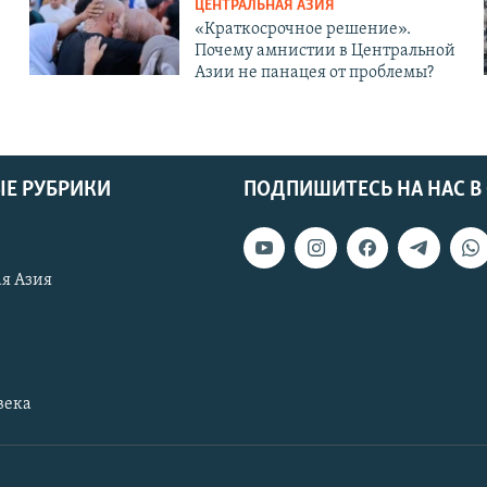
ЦЕНТРАЛЬНАЯ АЗИЯ
«Краткосрочное решение».
Почему амнистии в Центральной
Азии не панацея от проблемы?
Е РУБРИКИ
ПОДПИШИТЕСЬ НА НАС В
я Азия
века