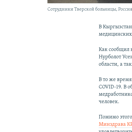
Сотрудники Тверской больницы, Россия. 
В Кыргызстан
медицинских
Как сообщил 
Нурболот Усе
области, а т
В то же врем
COVID-19. В 
медработнико
человек.
Помимо этого
Минздрава КР
удовлетворит