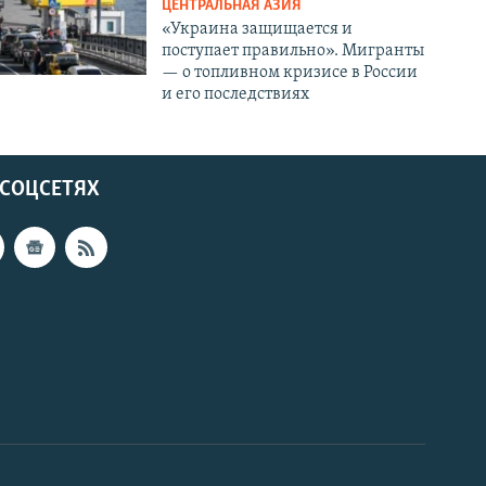
ЦЕНТРАЛЬНАЯ АЗИЯ
«Украина защищается и
поступает правильно». Мигранты
— о топливном кризисе в России
и его последствиях
 СОЦСЕТЯХ