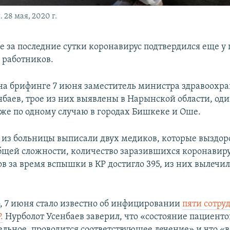
28 мая, 2020 г.
е за последние сутки коронавирус подтвердился еще у
 работников.
на брифинге 7 июня заместитель министра здравоохр
нбаев, трое из них выявлены в Нарынской области, оди
акже по одному случаю в городах Бишкеке и Оше.
я из больницы выписали двух медиков, которые выздор
общей сложности, количество заразившихся коронавир
в за время вспышки в КР достигло 395, из них вылечил
, 7 июня стало известно об инфицировании
пяти сотру
.
Нурболот Усенбаев заверил, что «состояние пациенто
ельное, проводится соответствующее лечение» и что «в