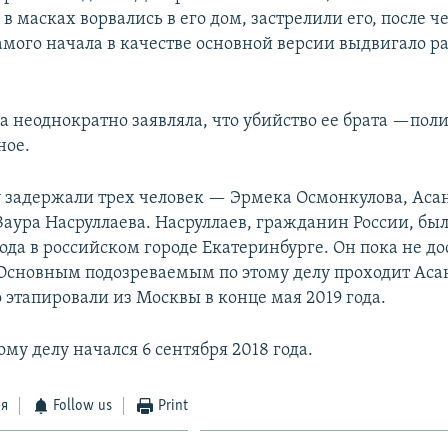
 масках ворвались в его дом, застрелили его, после ч
самого начала в качестве основной версии выдвигало р
а неоднократно заявляла, что убийство ее брата —пол
ное.
у задержали трех человек — Эрмека Осмонкулова, Ас
Заура Насруллаева. Насруллаев, гражданин России, бы
года в российском городе Екатеринбурге. Он пока не до
Основным подозреваемым по этому делу проходит Ас
 этапировали из Москвы в конце мая 2019 года.
ому делу начался 6 сентября 2018 года.
ся
Follow us
Print