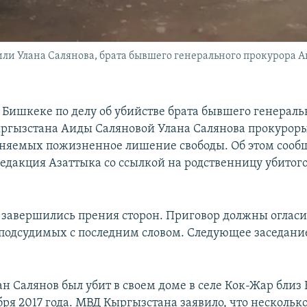
или Улана Салянова, брата бывшего генерального прокурора А
в Бишкеке по делу об убийстве брата бывшего генераль
ргызстана Аиды Саляновой Улана Салянова прокурор
иняемых пожизненное лишение свободы. Об этом сооб
едакция Азаттыка со ссылкой на родственницу убитог
е завершились прения сторон. Приговор должны огласи
подсудимых с последним словом. Следующее заседани
ан Салянов был убит в своем доме в селе Кок-Жар близ
бря 2017 года. МВД Кыргызстана заявило, что нескольк