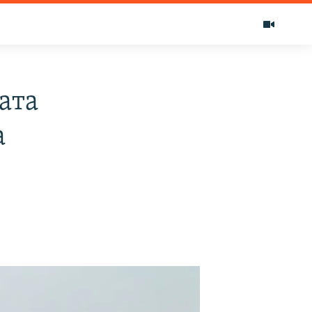
ата
а