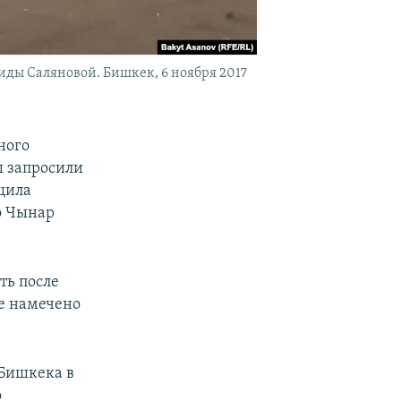
иды Саляновой. Бишкек, 6 ноября 2017
ного
ы запросили
щила
о Чынар
ть после
е намечено
 Бишкека в
о