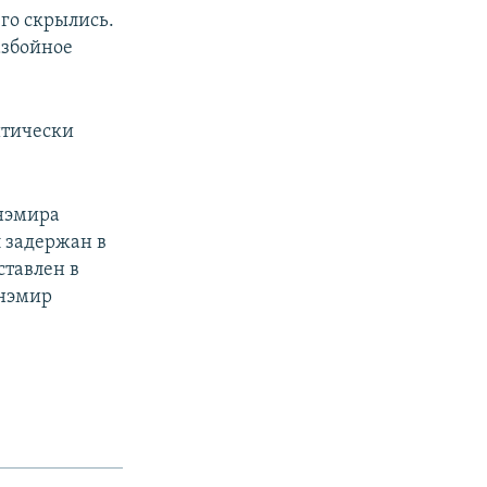
его скрылись.
азбойное
итически
анэмира
л задержан в
ставлен в
анэмир