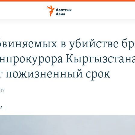
бвиняемых в убийстве бр
енпрокурора Кыргызстан
т пожизненный срок
:17
ся