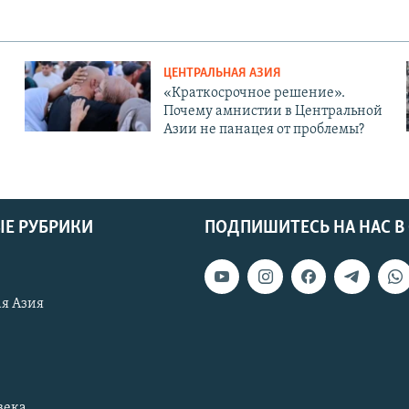
ЦЕНТРАЛЬНАЯ АЗИЯ
«Краткосрочное решение».
Почему амнистии в Центральной
Азии не панацея от проблемы?
Е РУБРИКИ
ПОДПИШИТЕСЬ НА НАС В
я Азия
века