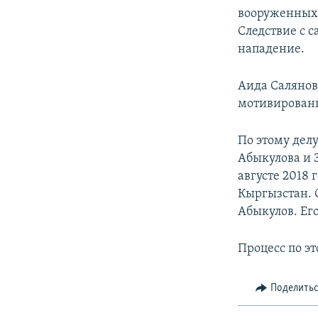
вооруженных в
Следствие с 
нападение.
Аида Салянов
мотивирован
По этому дел
Абыкулова и 
августе 2018 
Кыргызстан. 
Абыкулов. Его
Процесс по эт
Поделить