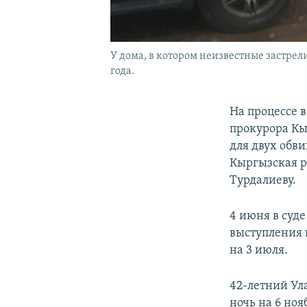
У дома, в котором неизвестные застрел
года.
На процессе 
прокурора Кы
для двух обв
Кыргызская р
Турдалиеву.
4 июня в суд
выступления 
на 3 июля.
42-летний Ул
ночь на 6 ноя