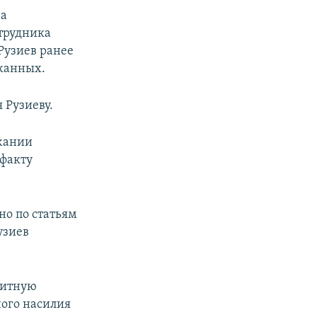
на
отрудника
Рузиев ранее
жанных.
 Рузиеву.
жании
 факту
но по статьям
узиев
щитную
ного насилия