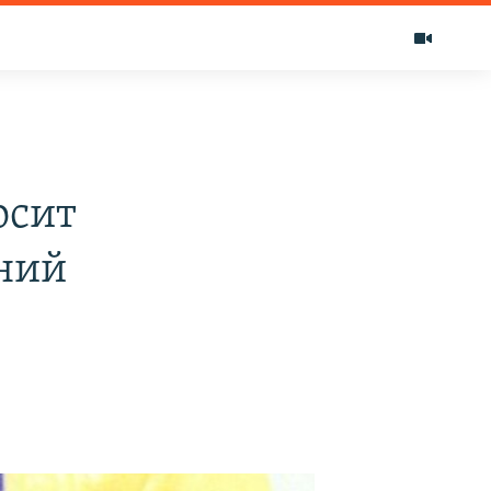
т
осит
шний