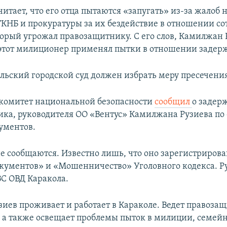
читает, что его отца пытаются «запугать» из-за жалоб 
ГКНБ и прокуратуры за их бездействие в отношении с
орый угрожал правозащитнику. С его слов, Камилжан 
 этот милиционер применял пытки в отношении задер
ольский городской суд должен избрать меру пресечения
комитет национальной безопасности
сообщил
о задер
ка, руководителя ОО «Вентус» Камилжана Рузиева по
ументов.
не сообщаются. Известно лишь, что оно зарегистрирова
кументов» и «Мошенничество» Уголовного кодекса. Р
ВС ОВД Каракола.
иев проживает и работает в Караколе. Ведет правоза
, а также освещает проблемы пыток в милиции, семей