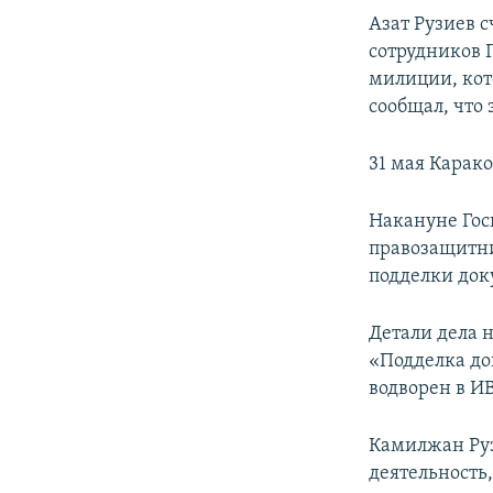
Азат Рузиев с
сотрудников 
милиции, кот
сообщал, что
31 мая Карак
Накануне Гос
правозащитни
подделки док
Детали дела 
«Подделка до
водворен в И
Камилжан Руз
деятельность