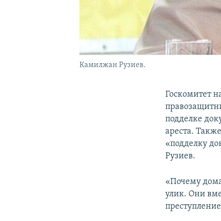
Камилжан Рузиев.
Госкомитет н
правозащитни
подделке док
ареста. Также
«подделку до
Рузиев.
«Почему дома
улик. Они вм
преступление»