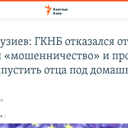
узиев: ГКНБ отказался о
и «мошенничество» и пр
ыпустить отца под дома
44
ся