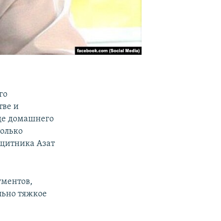
го
тве и
иде домашнего
только
ащитника Азат
ументов,
льно тяжкое