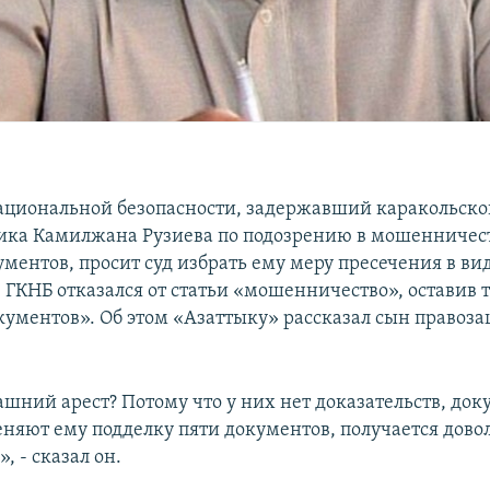
ациональной безопасности, задержавший каракольско
ка Камилжана Рузиева по подозрению в мошенничес
ументов, просит суд избрать ему меру пресечения в в
 ГКНБ отказался от статьи «мошенничество», оставив 
кументов». Об этом «Азаттыку» рассказал сын правоз
шний арест? Потому что у них нет доказательств, док
еняют ему подделку пяти документов, получается дово
, - сказал он.