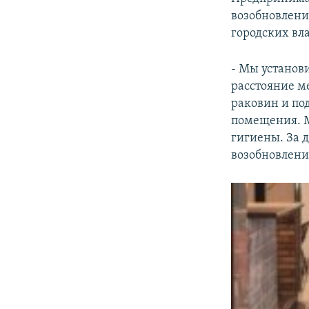
возобновлени
городских вла
- Мы установ
расстояние м
раковин и по
помещения. М
гигиены. За 
возобновлени