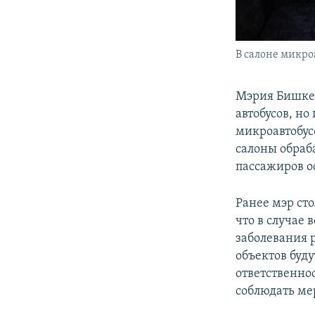
В салоне микроа
Мэрия Бишкек
автобусов, н
микроавтобусо
салоны обраб
пассажиров о
Ранее мэр ст
что в случае 
заболевания 
объектов буд
ответственно
соблюдать ме