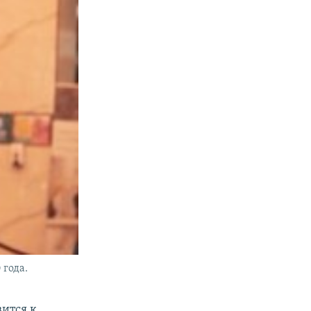
 года.
вится к