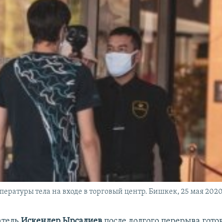
ературы тела на входе в торговый центр. Бишкек, 25 мая 2020
атель
Искендер Ырсалиев
после долгого перерыва гото