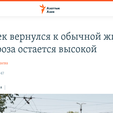
к вернулся к обычной ж
роза остается высокой
аева
:47
ся