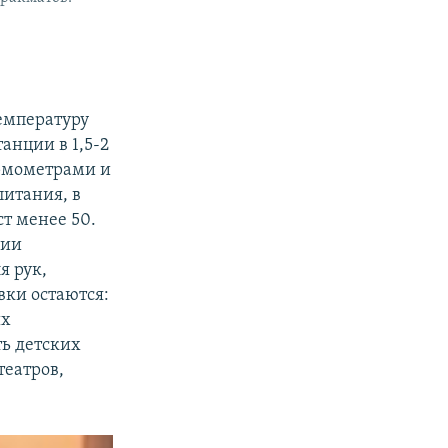
емпературу
анции в 1,5-2
рмометрами и
питания, в
ст менее 50.
нии
я рук,
вки остаются:
ых
ть детских
театров,