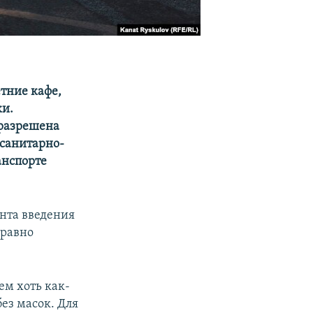
етние кафе,
ки.
 разрешена
 санитарно-
анспорте
ента введения
 равно
нем хоть как-
ез масок. Для