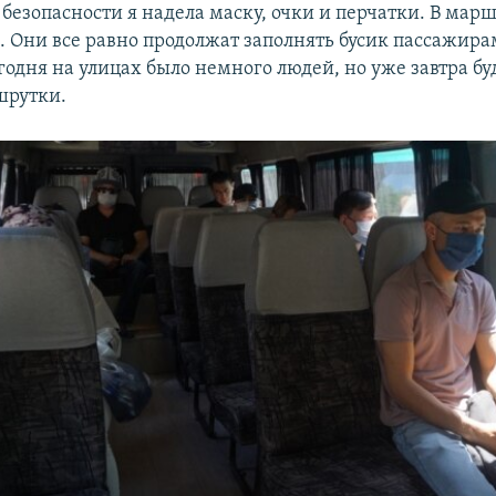
безопасности я надела маску, очки и перчатки. В мар
я. Они все равно продолжат заполнять бусик пассажир
годня на улицах было немного людей, но уже завтра бу
шрутки.