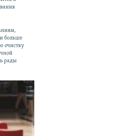
ования
аниям,
ли больше
ю очистку
ичной
нь рады