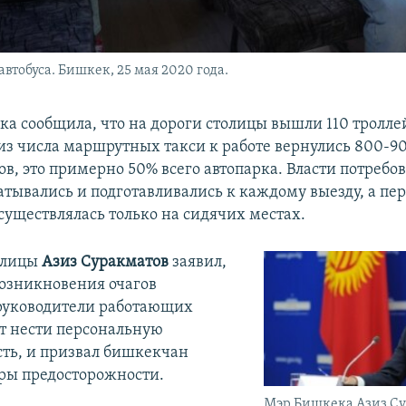
втобуса. Бишкек, 25 мая 2020 года.
а сообщила, что на дороги столицы вышли 110 троллей
о из числа маршрутных такси к работе вернулись 800-9
в, это примерно 50% всего автопарка. Власти потребо
атывались и подготавливались к каждому выезду, а пе
существлялась только на сидячих местах.
олицы
Азиз Суракматов
заявил,
возникновения очагов
руководители работающих
ут нести персональную
сть, и призвал бишкекчан
ры предосторожности.
Мэр Бишкека Азиз Су