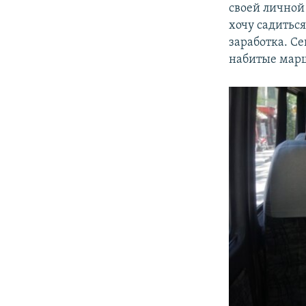
своей личной 
хочу садитьс
заработка. Се
набитые мар