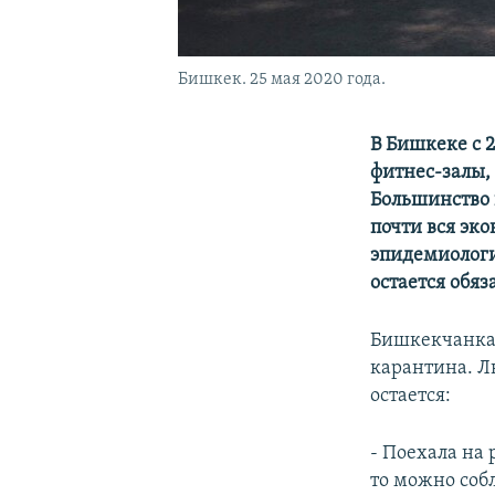
Бишкек. 25 мая 2020 года.
В Бишкеке с 
фитнес-залы,
Большинство 
почти вся эк
эпидемиологи
остается обя
Бишкекчанк
карантина. Лю
остается:
- Поехала на 
то можно соб