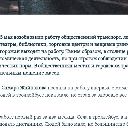
25 мая возобновили работу общественный транспорт, л
 театры, библиотеки, торговые центры и вещевые рын
горожан выходят на работу. Таким образом, в столице
ономическая деятельность, но при строгом соблюдении
ческих норм. В общественных местах и городском тр
зательным ношение масок.
а
Самара Жайнакова
поехала на работу впервые с мом
дей в троллейбусе пока мало, но страх за здоровье все
работу первый раз за два месяца. Села в троллейбус, в 
людать дистанцию. Людей было мало, но большинство б