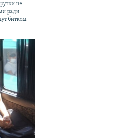
шрутки не
ами ради
дут битком