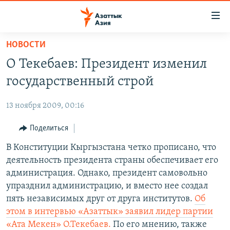
Доступность
ссылок
Вернуться
НОВОСТИ
к
ЦЕНТРАЛЬНАЯ АЗИЯ
О Текебаев: Президент изменил
основному
НОВОСТИ
КАЗАХСТАН
содержанию
государственный строй
ВОЙНА В УКРАИНЕ
Вернутся
КЫРГЫЗСТАН
к
13 ноября 2009, 00:16
НА ДРУГИХ ЯЗЫКАХ
УЗБЕКИСТАН
главной
Поделиться
ТАДЖИКИСТАН
ҚАЗАҚША
навигации
ПОДПИШИТЕСЬ НА НАС В СОЦСЕТЯХ
Вернутся
В Конституции Кыргызстана четко прописано, что
КЫРГЫЗЧА
к
деятельность президента страны обеспечивает его
ЎЗБЕКЧА
поиску
администрация. Однако, президент самовольно
ТОҶИКӢ
Все сайты РСЕ/РС
упразднил администрацию, и вместо нее создал
пять независимых друг от друга институтов.
Об
TÜRKMENÇE
этом в интервью «Азаттык» заявил лидер партии
«Ата Мекен» О.Текебаев.
По его мнению, также