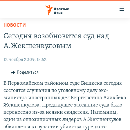
Доступность
ссылок
Вернуться
НОВОСТИ
к
ЦЕНТРАЛЬНАЯ АЗИЯ
Сегодня возобновится суд над
основному
НОВОСТИ
КАЗАХСТАН
содержанию
А.Жекшенкуловым
ВОЙНА В УКРАИНЕ
Вернутся
КЫРГЫЗСТАН
к
12 ноября 2009, 15:52
НА ДРУГИХ ЯЗЫКАХ
УЗБЕКИСТАН
главной
Поделиться
ТАДЖИКИСТАН
ҚАЗАҚША
навигации
ПОДПИШИТЕСЬ НА НАС В СОЦСЕТЯХ
Вернутся
В Первомайском районном суде Бишкека сегодня
КЫРГЫЗЧА
к
состоятся слушания по уголовному делу экс-
ЎЗБЕКЧА
поиску
министра иностранных дел Кыргызстана Аликбека
ТОҶИКӢ
Все сайты РСЕ/РС
Жекшенкулова. Предыдущее заседание суда было
перенесено из-за неявки свидетеля. Напомним,
TÜRKMENÇE
один из оппозиционных лидеров А.Жекшенкулов
обвиняется в соучастии убийства турецкого