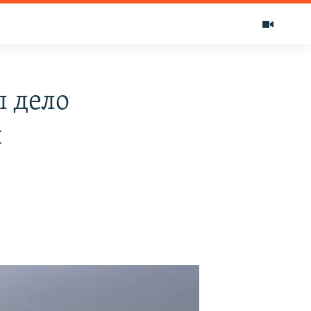
 дело
и