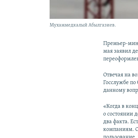
Мухаммедкалый Абылгазиев.
Премьер-мин
мая заявил д
переоформлен
Отвечая на во
Госслужбе по
данному вопр
«Когда в кон
о состоянии д
два факта. Ес
компаниям. О
пользование,