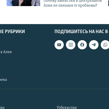
Почему амнистии в Центральной
Азии не панацея от проблемы?
Е РУБРИКИ
ПОДПИШИТЕСЬ НА НАС В
я Азия
века
тан
Узбекистан