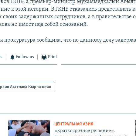
иков ГКНБ, а премьер-министр Мухаммедкалый Абыл
ние к этой истории. В ГКНБ отказались предоставить
х своих задержанных сотрудников, а в правительстве 
аева не имеет под собой оснований.
ая прокуратура сообщила, что по данному делу задержа
ся
Follow us
Print
рхив Азаттыка Кыргызстан
ЦЕНТРАЛЬНАЯ АЗИЯ
«Краткосрочное решение».