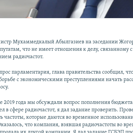
истр Мухаммедкалый Абылгазиев на заседании Жогор
епутатам, что не имеет отношения к делу, связанному
ием радиочастот.
прос парламентария, глава правительства сообщил, чт
 борьбе с экономическими преступлениями начать рас
осу.
це 2019 года мы обсуждали вопрос пополнения бюджета,
ел в сфере радиочастот, я дал задание проверить. Про
ть частоты, которые даются во временное использован
казалось, что компания, взявшая радиочастоты во вр
 продала их другой компании. Я дал задание ГСБЭП пр