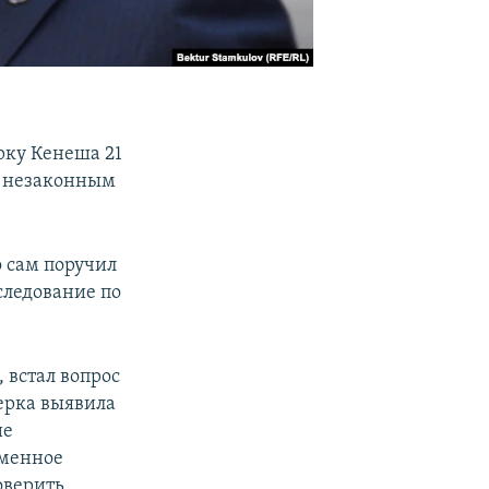
ку Кенеша 21
 с незаконным
о сам поручил
следование по
 встал вопрос
верка выявила
ие
еменное
оверить