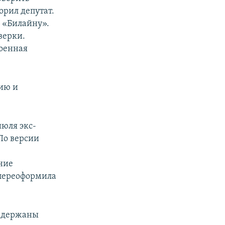
орил депутат.
х «Билайну».
верки.
Военная
ию и
июля экс-
По версии
ние
 переоформила
задержаны