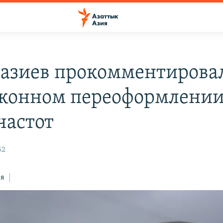
азиев прокомментировал
аконном переоформлени
частот
52
ся