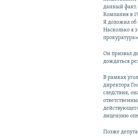
данный факт. 
Компания в 19
Я доложил об
Насколько я з
прокуратура»,
Он призвал д
дождаться ре
В рамках угол
директора Го
следствия, он
ответственны
действующего
лицензию опе
Позже депута