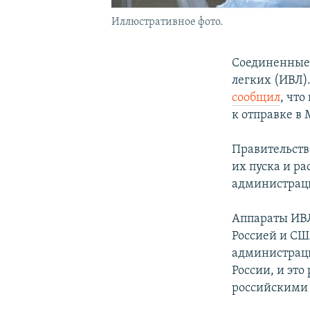
Иллюстративное фото.
Соединенные 
легких (ИВЛ)
сообщил
, чт
к отправке в 
Правительств
их пуска и ра
администраци
Аппараты ИВЛ
Россией и СШ
администраци
России, и это
российскими 