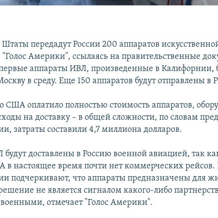
Штаты передадут России 200 аппаратов искусственно
. "Голос Америки", ссылаясь на правительственные до
о первые аппараты ИВЛ, произведенные в Калифорнии, 
Москву в среду. Еще 150 аппаратов будут отправлены в 
о США оплатило полностью стоимость аппаратов, обор
сходы на доставку – в общей сложности, по словам пре
и, затраты составили 4,7 миллиона долларов.
 будут доставлены в Россию военной авиацией, так к
А в настоящее время почти нет коммерческих рейсов. 
и подчеркивают, что аппараты предназначены для ж
 решение не является сигналом какого-либо партнерств
военными, отмечает "Голос Америки".