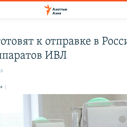
отовят к отправке в Рос
ппаратов ИВЛ
53
ся