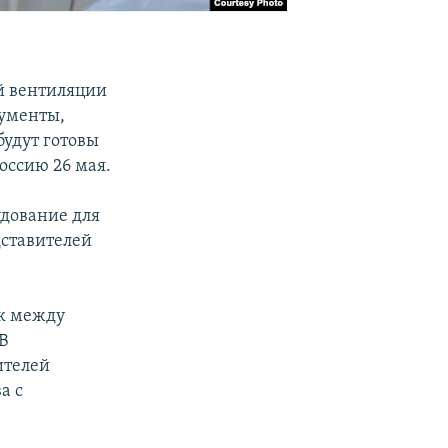
й вентиляции
кументы,
будут готовы
Россию 26 мая.
удование для
дставителей
ак между
В
ителей
а с