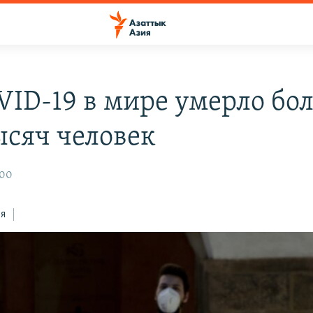
VID-19 в мире умерло бо
ысяч человек
:00
ся