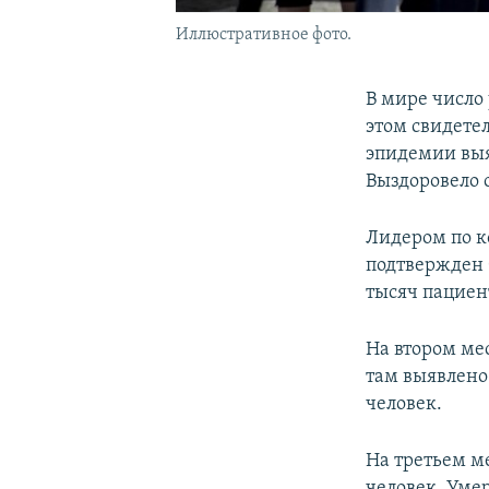
Иллюстративное фото.
В мире число
этом свидете
эпидемии выя
Выздоровело 
Лидером по к
подтвержден 
тысяч пациен
На втором ме
там выявлено 
человек.
На третьем м
человек. Умер