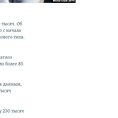
 тысяч. Об
 с начала
ового типа.
иагноз
ло более 85
ым данным,
тысяч
у 230 тысяч