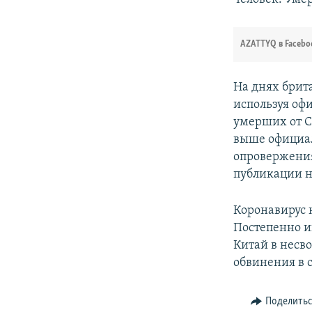
AZATTYQ в Facebo
На днях брита
используя оф
умерших от C
выше официал
опровержения
публикации н
Коронавирус н
Постепенно и
Китай в несв
обвинения в с
Поделить