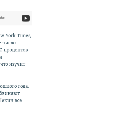
ube
w York Times,
е число
70 процентов
л
что изучит
ошлого года.
обвиняют
Пекин все