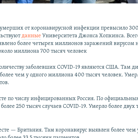
 умерших от коронавирусной инфекции превысило 300
льствуют
данные
Университета Джонса Хопкинса. Всего
влено более четырех миллионов заражений вирусом н
около миллиона 700 тысяч человек
оличеству заболевших COVID-19 являются США. Там д
более чем у одного миллиона 400 тысяч человек. Умер
тов.
сте по числу инфицированных Россия. По официальн
более 250 тысяч случаев COVID-19. Умерло более двух 
есте — Британия. Там коронавирус выявлен более чем 
ло более 33,5 тысячи пациентов.