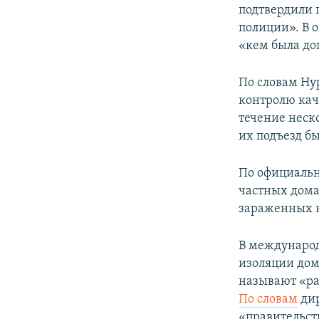
подтвердили 
полиции». В 
«кем была до
По словам Ну
контролю каче
течение неско
их подъезд бы
По официальн
частных дома
зараженных к
В международ
изоляции дом
называют «р
По словам
дир
«правительст