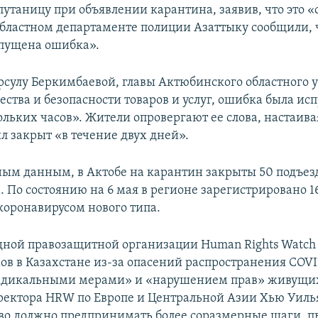
путаницу при объявлении карантина, заявив, что это 
областном департаменте полиции Азаттыку сообщили, 
пущена ошибка».
рсулу Беркимбаевой, главы Актюбинского областного 
ства и безопасности товаров и услуг, ошибка была ис
льких часов». Жители опровергают ее слова, настаивая
л закрыт «в течение двух дней».
ым данным, в Актобе на карантин закрыты 50 подъезд
. По состоянию на 6 мая в регионе зарегистрировано 1
оронавирусом нового типа.
ной правозащитной организации Human Rights Watch
ов в Казахстане из-за опасений распространения ​COVI
адикальными мерами» и «нарушением прав» живущих
ектора HRW по Европе и Центральной Азии Хью Уиль
во должно предпринимать более соразмерные шаги, п