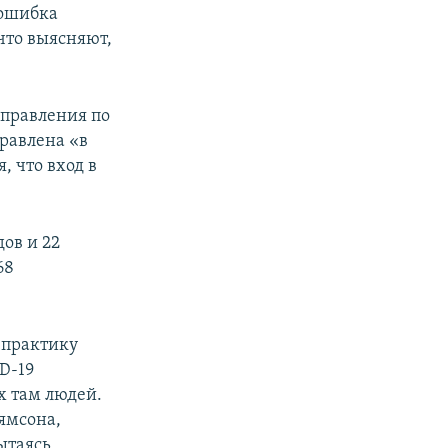
«ошибка
что выясняют,
управления по
правлена «в
, что вход в
ов и 22
68
 практику
D-19
 там людей.
ямсона,
ытаясь