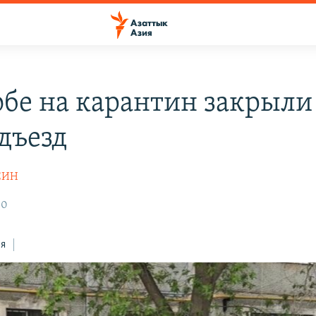
обе на карантин закрыли
одъезд
СИН
30
ся