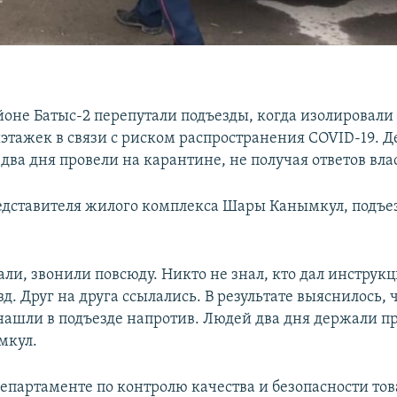
айоне Батыс-2 перепутали подъезды, когда изолировал
иэтажек в связи с риском распространения COVID-19. Д
 два дня провели на карантине, не получая ответов вла
едставителя жилого комплекса Шары Канымкул, подъе
ли, звонили повсюду. Никто не знал, кто дал инструкц
д. Друг на друга ссылались. В результате выяснилось, 
нашли в подъезде напротив. Людей два дня держали пр
мкул.
епартаменте по контролю качества и безопасности тов