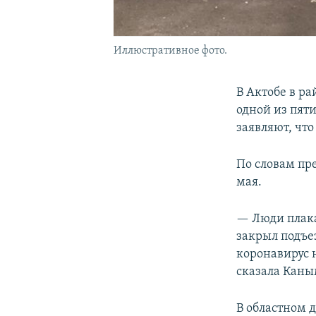
Иллюстративное фото.
В Актобе в р
одной из пят
заявляют, что
По словам пр
мая.
— Люди плака
закрыл подъез
коронавирус 
сказала Каны
В областном д