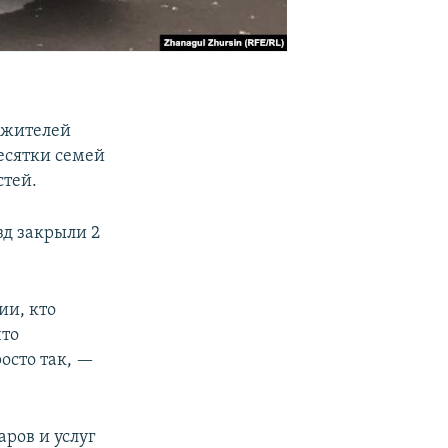
и жителей
есятки семей
стей.
зд закрыли 2
ии, кто
что
осто так, —
аров и услуг