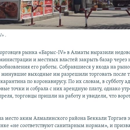
» .
торговцев рынка «Барыс-IV» в Алматы выразили недов
инистрации и местных властей закрыть базар через 
озобновления его работы. Собравшиеся у входа на рын
 в минувшие выходные им разрешили торговать после т
 карантина по коронавирусу. По их словам, в субботу 
вые точки и собрала с них арендную плату, однако утр
преля, торговцы пришли на работу и увидели, что вор
 место аким Алмалинского района Беккали Торгаев з
ынке «не соответствуют санитарным нормам», и призв