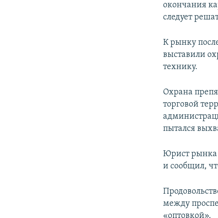
окончания ка
следует реша
К рынку посл
выставили ох
технику.
Охрана препя
торговой тер
администраци
пытался выхв
Юрист рынка 
и сообщил, ч
Продовольств
между проспе
«оптовкой».