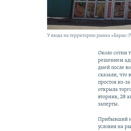
У входа на территорию рынка «Барыс-IV
Около сотни 
решением адм
дней после в
сказали, что
простоя из-за
открыла торго
вторник, 28 а
заперты.
Прибывший на
условия на р