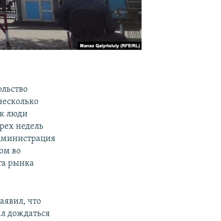
ольство
несколько
ок люди
рех недель
администрация
ом во
ота рынка
аявил, что
ал дождаться