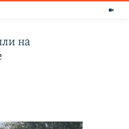
шли на
е