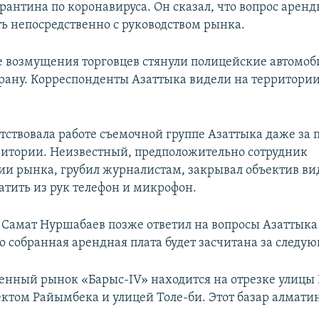
рантина по коронавируса. Он сказал, что вопрос арен
ть непосредственно с руководством рынка.
е возмущения торговцев стянули полицейские автомоби
рану. Корреспонденты Азаттыка видели на территори
тствовала работе съемочной группе Азаттыка даже за
ритории. Неизвестный, предположительно сотрудник
и рынка, грубил журналистам, закрывал объектив в
атить из рук телефон и микрофон.
Самат Нуршабаев позже ответил на вопросы Азаттыка
то собранная арендная плата будет засчитана за следу
енный рынок «Барыс-IV»​ находится на отрезке улицы
ктом Райымбека и улицей Толе-би. Этот базар алмат