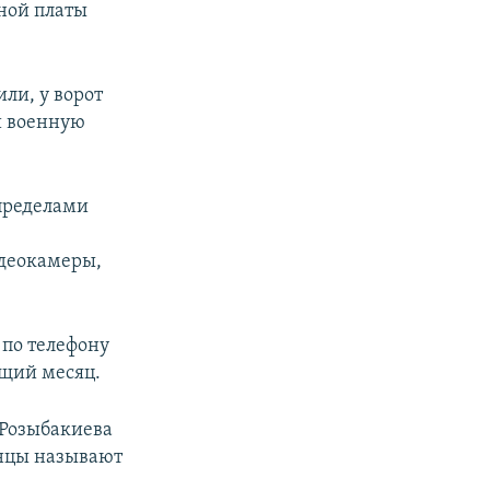
дной платы
ли, у ворот
и военную
 пределами
идеокамеры,
 по телефону
ющий месяц.
 Розыбакиева
инцы называют