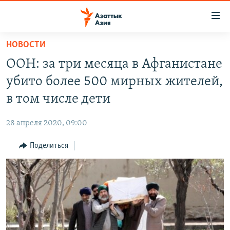
Доступность
ссылок
Вернуться
НОВОСТИ
к
ЦЕНТРАЛЬНАЯ АЗИЯ
ООН: за три месяца в Афганистане
основному
НОВОСТИ
КАЗАХСТАН
содержанию
убито более 500 мирных жителей,
ВОЙНА В УКРАИНЕ
Вернутся
КЫРГЫЗСТАН
в том числе дети
к
НА ДРУГИХ ЯЗЫКАХ
УЗБЕКИСТАН
главной
28 апреля 2020, 09:00
ТАДЖИКИСТАН
ҚАЗАҚША
навигации
ПОДПИШИТЕСЬ НА НАС В СОЦСЕТЯХ
Вернутся
Поделиться
КЫРГЫЗЧА
к
ЎЗБЕКЧА
поиску
ТОҶИКӢ
Все сайты РСЕ/РС
TÜRKMENÇE