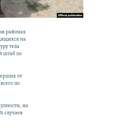
ком районах
дящихся на
уру тела
й штаб по
мерших от
(всего по
купности, на
% случаев