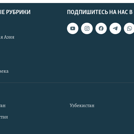
Е РУБРИКИ
ПОДПИШИТЕСЬ НА НАС В
я Азия
века
тан
Узбекистан
тан