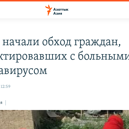
 начали обход граждан,
ктировавших с больным
авирусом
 12:59
ся