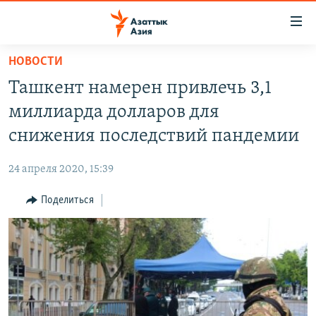
Доступность
ссылок
Вернуться
НОВОСТИ
к
ЦЕНТРАЛЬНАЯ АЗИЯ
Ташкент намерен привлечь 3,1
основному
НОВОСТИ
КАЗАХСТАН
содержанию
миллиарда долларов для
ВОЙНА В УКРАИНЕ
Вернутся
КЫРГЫЗСТАН
снижения последствий пандемии
к
НА ДРУГИХ ЯЗЫКАХ
УЗБЕКИСТАН
главной
24 апреля 2020, 15:39
ТАДЖИКИСТАН
ҚАЗАҚША
навигации
ПОДПИШИТЕСЬ НА НАС В СОЦСЕТЯХ
Вернутся
Поделиться
КЫРГЫЗЧА
к
ЎЗБЕКЧА
поиску
ТОҶИКӢ
Все сайты РСЕ/РС
TÜRKMENÇE