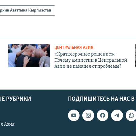
рхив Азаттыка Кыргызстан
ЦЕНТРАЛЬНАЯ АЗИЯ
«Краткосрочное решение».
Почему амнистии в Центральной
Азии не панацея от проблемы?
Е РУБРИКИ
ПОДПИШИТЕСЬ НА НАС В
я Азия