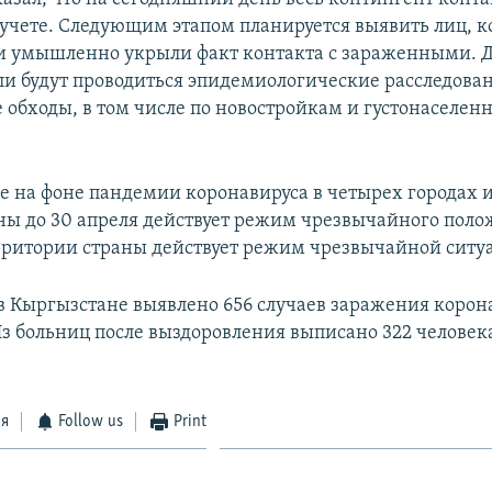
 учете. Следующим этапом планируется выявить лиц, к
 умышленно укрыли факт контакта с зараженными. Дл
ли будут проводиться эпидемиологические расследова
 обходы, в том числе по новостройкам и густонаселе
е на фоне пандемии коронавируса в четырех городах 
ны до 30 апреля действует режим чрезвычайного поло
рритории страны действует режим чрезвычайной ситу
 в Кыргызстане выявлено 656 случаев заражения коро
з больниц после выздоровления выписано 322 человек
ся
Follow us
Print