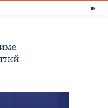
жиме
ятий