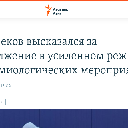
еков высказался за
лжение в усиленном ре
миологических меропри
 15:02
ся