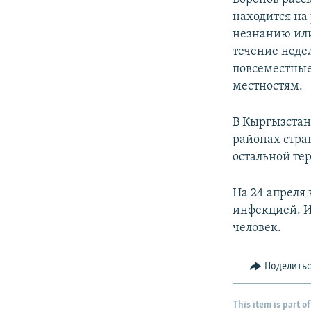
находится на
незнанию или
течение неде
повсеместные
местностям.
В Кыргызстан
районах стра
остальной те
На 24 апреля
инфекцией. И
человек.
Поделить
This item is part of