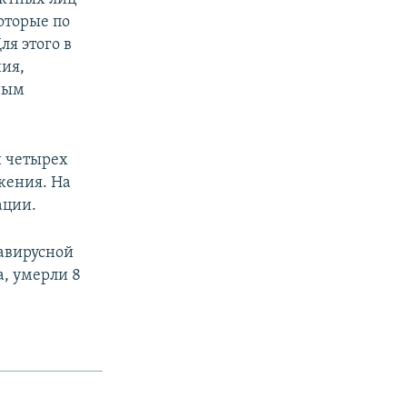
оторые по
я этого в
ния,
нным
и четырех
жения. На
ации.
навирусной
а, умерли 8