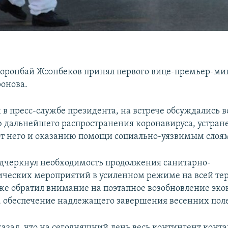
оронбай Жээнбеков принял первого вице-премьер-ми
ронова.
 в пресс-службе президента, на встрече обсуждались 
дальнейшего распространения коронавируса, устра
от него и оказанию помощи социально-уязвимым слоя
дчеркнул необходимость продолжения санитарно-
ческих мероприятий в усиленном режиме на всей те
кже обратил внимание на поэтапное возобновление эк
, обеспечение надлежащего завершения весенних поле
казал, что на сегодняшний день весь контингент конт