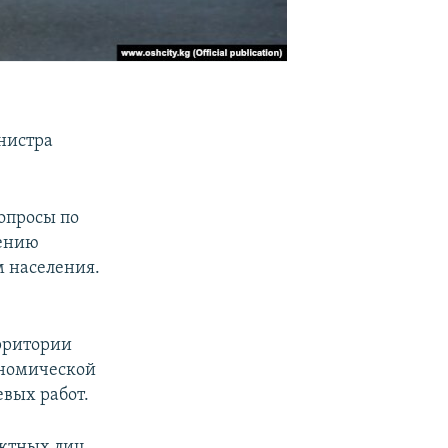
нистра
вопросы по
нению
м населения.
рритории
ономической
вых работ.
актных лиц