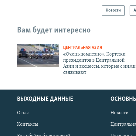
Новости
А
Вам будет интересно
ЦЕНТРАЛЬНАЯ АЗИЯ
«Очень помпезно». Кортежи
президентов в Центральной
Азии и эксцессы, которые с ними
связывают
ВЫХОДНЫЕ ДАННЫЕ
ОСНОВНЫ
О нас
Новости
Контакты
Центральна
Как обойти блокировку?
Политика