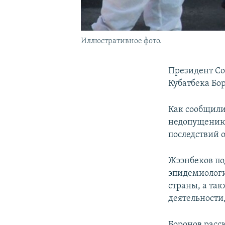
Иллюстративное фото.
Президент Со
Кубатбека Бо
Как сообщили
недопущению 
последствий 
Жээнбеков по
эпидемиологи
страны, а та
деятельности
Боронов расс