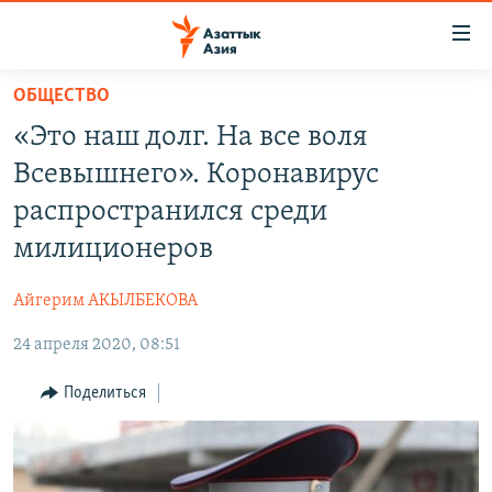
Доступность
ссылок
Вернуться
ОБЩЕСТВО
к
ЦЕНТРАЛЬНАЯ АЗИЯ
«Это наш долг. На все воля
основному
НОВОСТИ
КАЗАХСТАН
содержанию
Всевышнего». Коронавирус
ВОЙНА В УКРАИНЕ
Вернутся
КЫРГЫЗСТАН
распространился среди
к
НА ДРУГИХ ЯЗЫКАХ
УЗБЕКИСТАН
милиционеров
главной
ТАДЖИКИСТАН
ҚАЗАҚША
навигации
ПОДПИШИТЕСЬ НА НАС В СОЦСЕТЯХ
Айгерим АКЫЛБЕКОВА
Вернутся
КЫРГЫЗЧА
к
24 апреля 2020, 08:51
ЎЗБЕКЧА
поиску
Поделиться
ТОҶИКӢ
Все сайты РСЕ/РС
TÜRKMENÇE