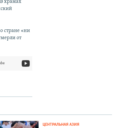
 В храмах
нский
го стране «ни
умерли от
ube
ЦЕНТРАЛЬНАЯ АЗИЯ