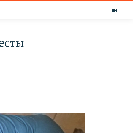
тесты
е