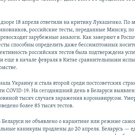
адзоре 18 апреля ответили на критику Лукашенко. По
иновников, российские тесты, переданные Минску, п
ревосходят зарубежные аналоги. Как заверяют в Роспо
есты способны определить даже бессимптомных носит
ективность российских тестов была подтверждена ус
 еще в начале февраля в Китае сравнительными исп
омстве.
нала Украину и стала второй среди постсоветских стра
ти COVID-19. На сегодняшний день в Беларуси выявлен
ловиной тысяч случаев заражения коронавирусом. Уме
ведено более 85 тысяч тестов.
 Беларуси не объявлено о карантине или режиме само
льные каникулы продлены до 20 апреля. Беларусь — 