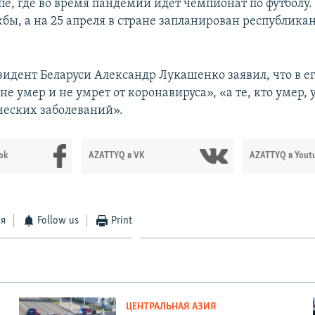
пе, где во время пандемии идет чемпионат по футболу.
жбы, а на 25 апреля в стране запланирован республика
зидент Беларуси Александр Лукашенко заявил, что в е
не умер и не умрет от коронавируса», «а те, кто умер, 
ческих заболеваний».
ok
AZATTYQ в VK
AZATTYQ в Yout
ся
Follow us
Print
ЦЕНТРАЛЬНАЯ АЗИЯ