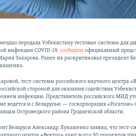
змездно передала Узбекистану тестовые системы для д
ой инфекции COVID-19,
сообщила
официальный предс
ария Захарова. Ранее их раскритиковал президент Бе
укашенко.
харовой, тест-системы российского научного центра «
оссийской стороной для оказания содействия Узбекист
нением инфекции. Представитель российского МИД уто
ие ведется и с Беларусью — госкорпорация «Росатом» п
ницам Островецкого района Гродненской области.
ент Беларуси Александр Лукашенко заявил, что тест-с
научного центра «Вектор» дают всего 30 процентов то