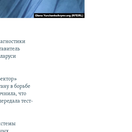
иагностики
тавитель
ларуси
Вектор»
ану в борьбе
чнила, что
ередала тест-
истемы
чных