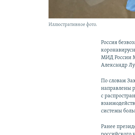
Иллюстративное фото.
Россия безво
коронавирусн
МИД России М
Александр Л
По словам За
направлены р
с распростра
взаимодейств
системы боль
Ранее презид
российского 