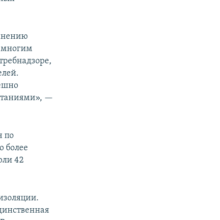
 мнению
о многим
требнадзоре,
елей.
пешно
ытаниями», —
н по
о более
рли 42
изоляции.
единственная