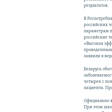
результатов.
В Роспотребн
российских ч
параметрам п
российские т
«Высокая эфф
проведенными
заявили в вед
Беларусь обог
заболеваемос
четырех с по
пациента. Про
Официально в
При этом шко