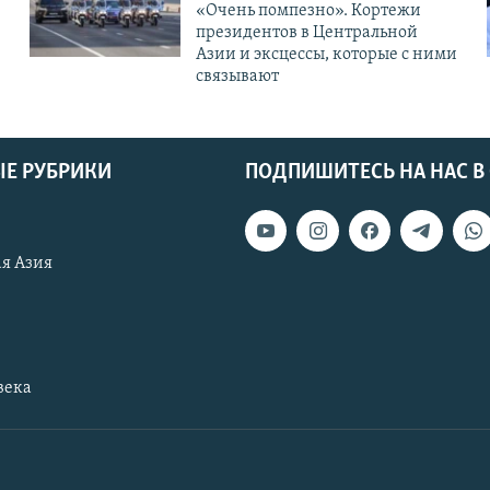
«Очень помпезно». Кортежи
президентов в Центральной
Азии и эксцессы, которые с ними
связывают
Е РУБРИКИ
ПОДПИШИТЕСЬ НА НАС В
я Азия
века