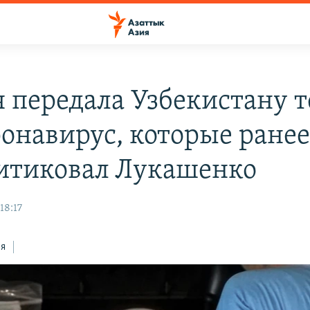
я передала Узбекистану 
ронавирус, которые ране
итиковал Лукашенко
18:17
ся