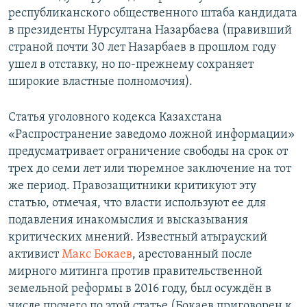
республиканского общественного штаба кандидата
в президенты Нурсултана Назарбаева (правивший
страной почти 30 лет Назарбаев в прошлом году
ушел в отставку, но по-прежнему сохраняет
широкие властные полномочия).
Статья уголовного кодекса Казахстана
«Распространение заведомо ложной информации»
предусматривает ограничение свободы на срок от
трех до семи лет или тюремное заключение на тот
же период. Правозащитники критикуют эту
статью, отмечая, что власти используют ее для
подавления инакомыслия и высказывания
критических мнений. Известный атырауский
активист
Макс Бокаев
, арестованный после
мирного митинга против правительственной
земельной реформы в 2016 году, был осуждён в
числе прочего по этой статье (Бокаев приговорен к