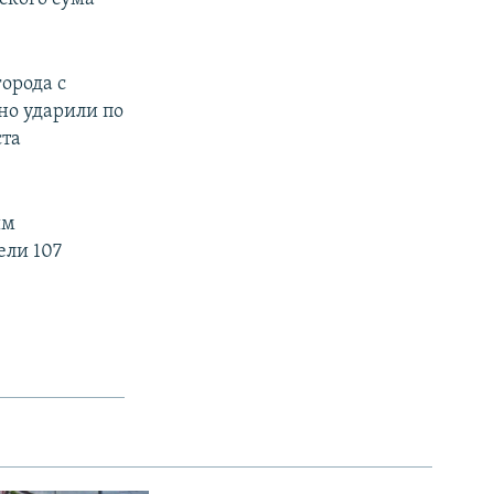
орода с
но ударили по
ста
ым
ели 107