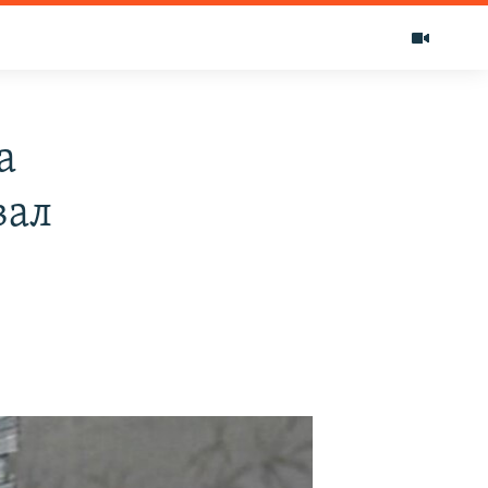
а
вал