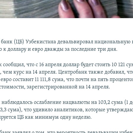
банк (ЦБ) Узбекистана девальвировал национальную в
 к доллару и евро дважды за последние три дня.
 сообщил, что c 16 апреля доллар будет стоить 10 121 су
 чем курс на 14 апреля. Центробанк также добавил, чт
вро составит 11 111,8 сума, что почти на пять процент
тоимости, зарегистрированной на 14 апреля.
я наблюдалось ослабление нацвалюты на 103,2 сума (1
93,3 сума), что удивило аналитиков, которые утверждаю
руется ЦБ как минимум одну неделю.
анк заявлял о том, что вероятность девальвации узбек