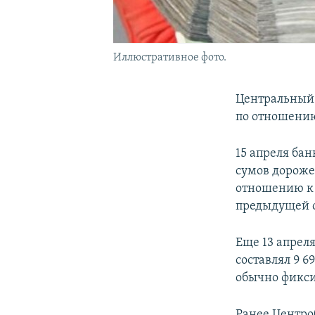
Иллюстративное фото.
Центральный 
по отношению
15 апреля банк
сумов дороже,
отношению к е
предыдущей с
Еще 13 апрел
составлял 9 6
обычно фикси
Ранее Центроб