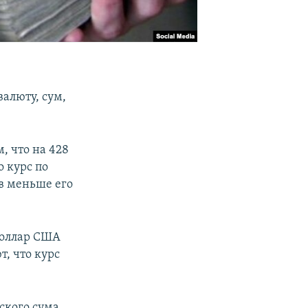
алюту, сум,
м, что на 428
о курс по
ов меньше его
 доллар США
т, что курс
ского сума