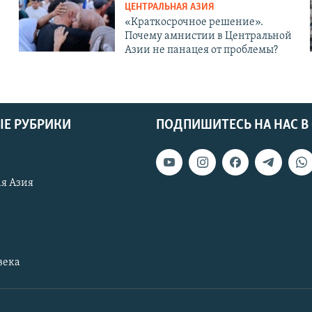
ЦЕНТРАЛЬНАЯ АЗИЯ
«Краткосрочное решение».
Почему амнистии в Центральной
Азии не панацея от проблемы?
Е РУБРИКИ
ПОДПИШИТЕСЬ НА НАС В
я Азия
века