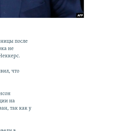
ьницы после
ока не
Чеккерс.
вил, что
онсон
ции на
ан, так как у
евели в