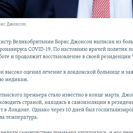
ис Джонсон.
стр Великобритании Борис Джонсон выписан из бол
оронавируса COVID-19. По настоянию врачей политик п
аботе и продолжит восстановление в своей резиденции 
н высоко оценил лечение в лондонской больнице и зая
ью медикам.
итанского премьера стало известно в конце марта. Дж
ководить страной, находясь в самоизоляции в резиден
 в Лондоне. Однако через 10 дней был госпитализиров
ла температура.
 недели самочувствие премьера ухудшилось, и его пер