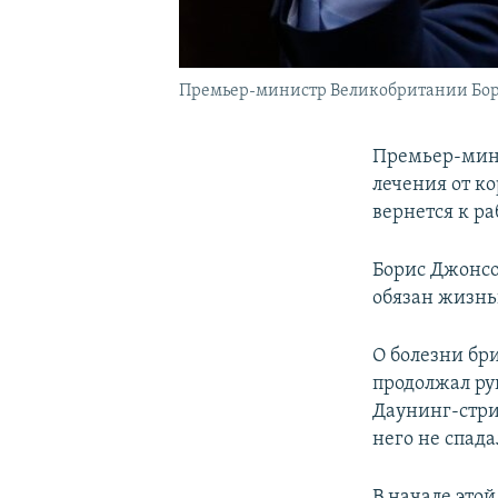
Премьер-министр Великобритании Бор
Премьер-мини
лечения от к
вернется к р
Борис Джонсо
обязан жизн
О болезни бр
продолжал ру
Даунинг-стрит
него не спада
В начале этой