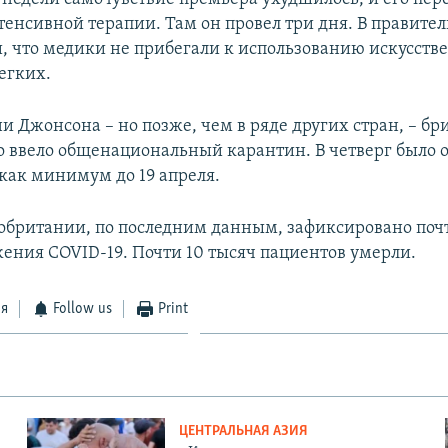
тенсивной терапии. Там он провел три дня. В правител
, что медики не прибегали к использованию искусств
егких.
и Джонсона – но позже, чем в ряде других стран, – бр
о ввело общенациональный карантин. В четверг было о
 как минимум до 19 апреля.
кобритании, по последним данным, зафиксировано почт
жения COVID-19. Почти 10 тысяч пациентов умерли.
ся
Follow us
Print
ЦЕНТРАЛЬНАЯ АЗИЯ