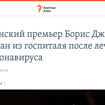
нский премьер Борис Д
ан из госпиталя после л
ронавируса
18:26
ся