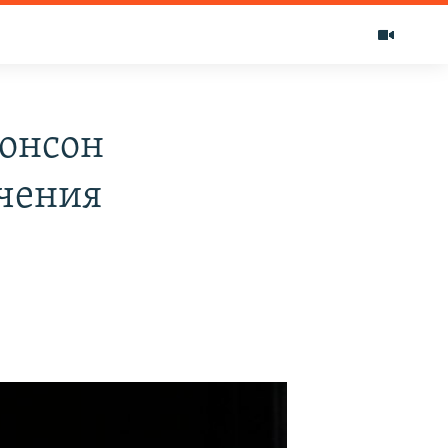
жонсон
ечения