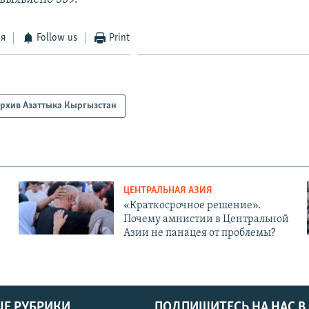
ся
Follow us
Print
рхив Азаттыка Кыргызстан
ЦЕНТРАЛЬНАЯ АЗИЯ
«Краткосрочное решение».
Почему амнистии в Центральной
Азии не панацея от проблемы?
Е РУБРИКИ
ПОДПИШИТЕСЬ НА НАС В