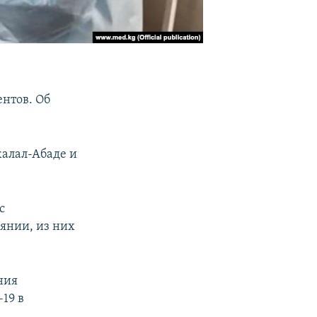
нтов. Об
жалал-Абаде и
с
оянии, из них
ния
19 в