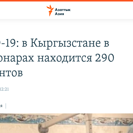
-19: в Кыргызстане в
онарах находится 290
нтов
12:21
ся