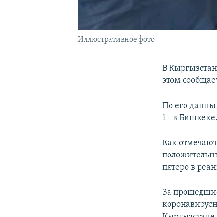
Иллюстративное фото.
В Кыргызстан
этом сообщае
По его данным
1 - в Бишкеке
Как отмечают 
положительны
пятеро в реа
За прошедшие
коронавирусн
Кыргызстане 