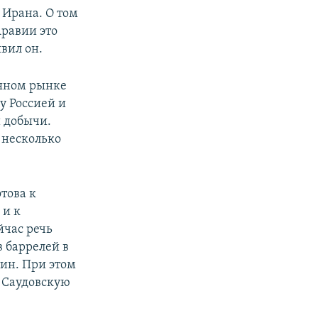
 Ирана. О том
Аравии это
вил он.
тяном рынке
у Россией и
 добычи.
в несколько
това к
 и к
час речь
 баррелей в
тин. При этом
а Саудовскую