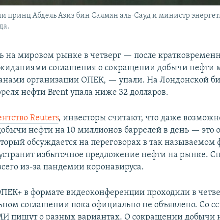
 принц Абдель Азиз бин Салман аль-Сауд и министр энергет
да.
ь на мировом рынке в четверг — после кратковременн
ожиданиями соглашения о сокращении добычи нефти 
ранами организации ОПЕК, — упали. На Лондонской б
реля нефти Brent упала ниже 32 долларов.
нтство Reuters
, инвесторы считают, что даже возможн
обычи нефти на 10 миллионов баррелей в день — это 
оторый обсуждается на переговорах в так называемом
устранит избыточное предложение нефти на рынке. Сп
всего из-за пандемии коронавируса.
ПЕК+ в формате видеоконференции проходили в четвер
ьном соглашении пока официально не объявлено. Со с
И пишут о разных вариантах. О сокращении добычи н