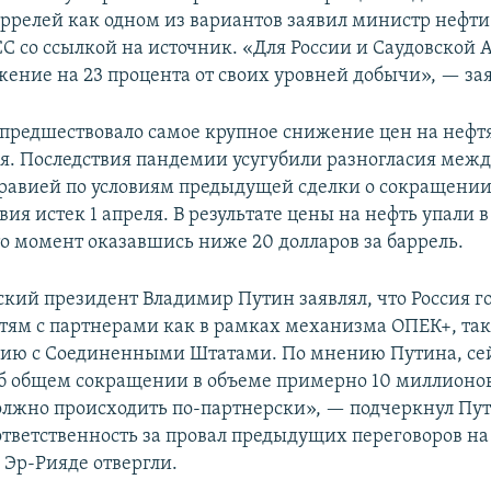
ррелей как одном из вариантов заявил министр нефти
С со ссылкой на источник. «Для России и Саудовской 
жение на 23 процента от своих уровней добычи», — зая
предшествовало самое крупное снижение цен на неф
ия. Последствия пандемии усугубили разногласия межд
равией по условиям предыдущей сделки о сокращении
вия истек 1 апреля.​ В результате цены на нефть упали 
то момент оказавшись ниже 20 долларов за баррель.
ский президент Владимир Путин заявлял, что Россия го
тям с партнерами как в рамках механизма ОПЕК+, так
ию с Соединенными Штатами. По мнению Путина, сей
б общем сокращении в объеме примерно 10 миллионов
должно происходить по-партнерски», — подчеркнул Пу
ответственность за провал предыдущих переговоров н
 Эр-Рияде отвергли.