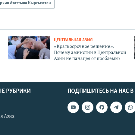
рхив Азаттыка Кыргызстан
ЦЕНТРАЛЬНАЯ АЗИЯ
«Краткосрочное решение».
Почему амнистии в Центральной
Азии не панацея от проблемы?
Е РУБРИКИ
ПОДПИШИТЕСЬ НА НАС В
я Азия