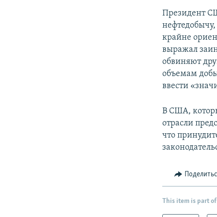
Президент СШ
нефтедобычу, 
крайне ориен
выражал заин
обвиняют дру
объемам добы
ввести «знач
В США, котор
отрасли пред
что принудит
законодательс
Поделить
This item is part of