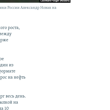
ики России Александр Новак на
ого роста,
между
ирже
ое
один из
 формате
рос на нефть
г весь день.
сылкой на
а 10