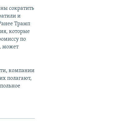
аны сократить
ратили и
Ранее Трамп
вия, которые
ромиссу по
, может
фти, компании
их полагают,
опольное