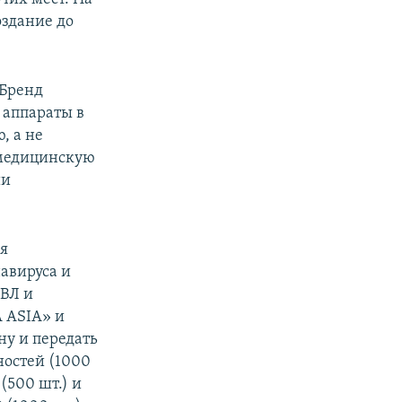
оздание до
 Бренд
 аппараты в
, а не
 медицинскую
ии
я
навируса и
ИВЛ и
 ASIA» и
ну и передать
ностей (1000
(500 шт.) и