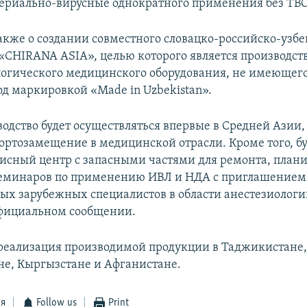
ериально-вирусные однократного применения без ТВО 
акже о создании совместного словацко-российско-узбе
«CHIRANA ASIA», целью которого является производст
огического медицинского оборудования, не имеющего
од маркировкой «Made in Uzbekistan».
одство будет осуществляться впервые в Средней Азии,
ортозамещение в медицинской отрасли. Кроме того, бу
сный центр с запасными частями для ремонта, плани
семинаров по применению ИВЛ и НДА с приглашением
ых зарубежных специалистов в области анестезиологи
официальном сообщении.
реализация производимой продукции в Таджикистане
е, Кыргызстане и Афганистане.
ся
Follow us
Print