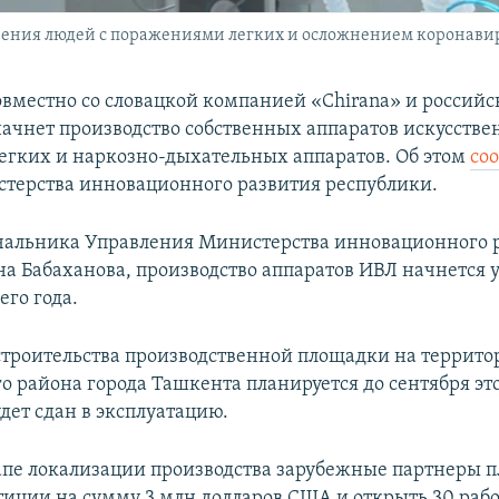
чения людей с поражениями легких и осложнением коронавир
овместно со словацкой компанией «Chirana» и россий
ачнет производство собственных аппаратов искусстве
егких и наркозно-дыхательных аппаратов. Об этом
со
терства инновационного развития республики.
чальника Управления Министерства инновационного 
 Бабаханова, производство аппаратов ИВЛ начнется у
его года.
троительства производственной площадки на террито
 района города Ташкента планируется до сентября это
удет сдан в эксплуатацию.
апе локализации производства зарубежные партнеры 
тиции на сумму 3 млн долларов США и открыть 30 рабо