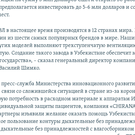
предполагается инвестировать до 5-6 млн долларов и с
ест.
Л в настоящее время производятся в 12 странах мира.
ин из шести самых популярных брендов в мире. Наши
ругих моделей выполняют трехступенчатую вентиляцию
тую. Создание такого завода в Узбекистане обеспечит
 государства», – сказал генеральный директор компан
Василий Шимко.
 пресс-служба Министерства инновационного развити
 связи со сложившейся ситуацией в стране из-за коро
рую потребность в расходном материале к аппаратам 
дивидуальной защиты пациентов, компания «CHIRANA
артнеры изъявили желание оказать помощь Узбекиста
ное пользование контуры дыхательные без принадлеж
ы дыхательные без принадлежностей с влагосборником 