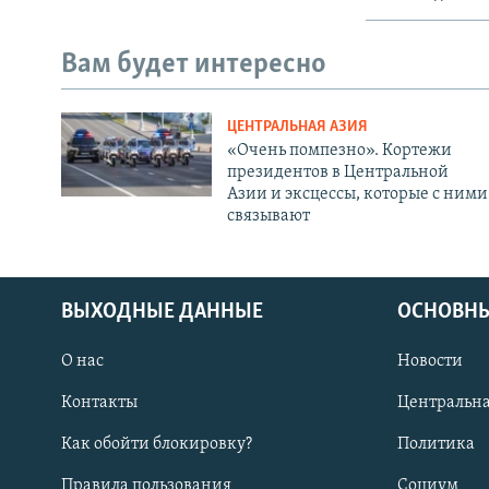
Вам будет интересно
ЦЕНТРАЛЬНАЯ АЗИЯ
«Очень помпезно». Кортежи
президентов в Центральной
Азии и эксцессы, которые с ними
связывают
ВЫХОДНЫЕ ДАННЫЕ
ОСНОВНЫ
О нас
Новости
Контакты
Центральна
Как обойти блокировку?
Политика
Правила пользования
Социум