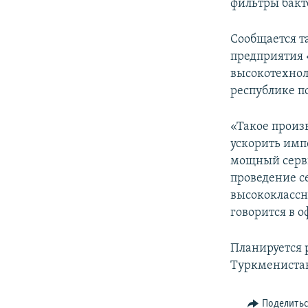
фильтры бакт
Сообщается т
предприятия 
высокотехнол
республике п
«Такое произв
ускорить имп
мощный серви
проведение 
высококлассн
говорится в 
Планируется 
Туркменистан
Поделить