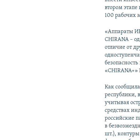
втором этапе 
100 рабочих м
«Аппараты ИВ
CHIRANA – од
отличие от д
одноступенча
безопасность
«CHIRANA+» 
Как сообщила
республики, в
учитывая ост
средствах ин
российские п
в безвозмезд
шт.), контур