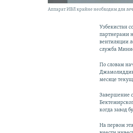
Аппарат ИВЛ крайне необходим для ле
Узбекистан с
партнерами н
вентиляции л
служба Минис
По словам на
Джамолиддина
месяце текущ
Завершение с
Бектемирского
когда завод б
На первом эт
внести инвес