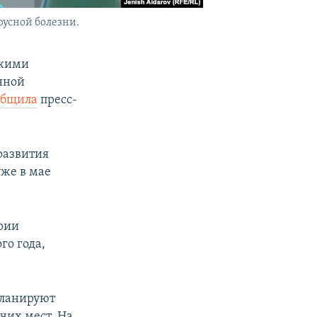
усной болезни.
скими
нной
общила
пресс-
развития
же в мае
рии
го года,
планируют
чих мест. На