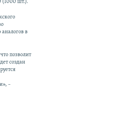
(1000 шт.).
кского
во
 аналогов в
 что позволит
дет создан
руется
и», –
,