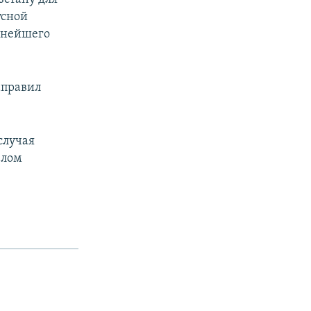
усной
ьнейшего
аправил
случая
елом