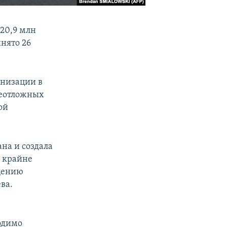
20,9 млн
нято 26
анизации в
неотложных
ой
на и создала
я крайне
щению
ва.
одимо