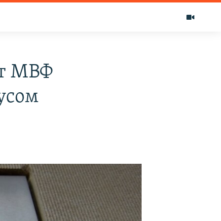
от МВФ
усом