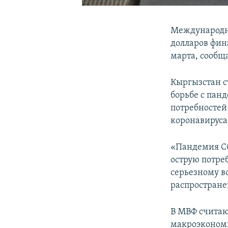
Международн
долларов фин
марта, сообщ
Кыргызстан с
борьбе с пан
потребностей
коронавируса
«Пандемия CO
острую потре
серьезному в
распростране
В МВФ считаю
макроэконом