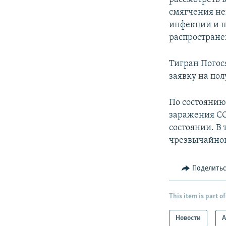
смягчения не
инфекции и п
распростране
Тигран Погос
заявку на по
По состоянию
заражения CO
состоянии. В
чрезвычайно
Поделить
This item is part of
Новости
А