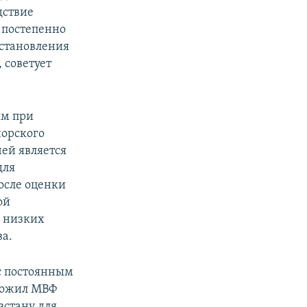
дствие
 постепенно
сстановления
 советует
ым при
норского
ей является
для
осле оценки
ой
е низких
ва.
с постоянным
ложил МВФ
стану для