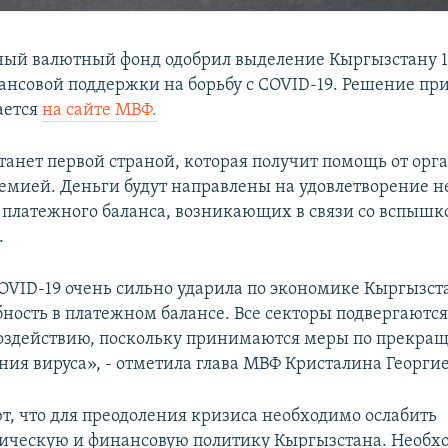
ый валютный фонд одобрил выделение Кыргызстану 1
ансовой поддержки на борьбу с COVID-19. Решение при
ается
на сайте МВФ.
танет первой страной, которая получит помощь от орг
демией. Деньги будут направлены на удовлетворение 
 платежного баланса, возникающих в связи со вспышк
.
VID-19 очень сильно ударила по экономике Кыргызста
бность в платежном балансе. Все секторы подвергаютс
оздействию, поскольку принимаются меры по прекра
ния вируса», - отметила глава МВФ Кристалина Георгие
т, что для преодоления кризиса необходимо ослабить
ическую и финансовую политику Кыргызстана. Необх