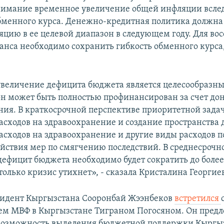
нимание временное увеличение общей инфляции всле
бменного курса. Денежно-кредитная политика должна
яцию в ее целевой диапазон в следующем году. Для во
анса необходимо сохранить гибкость обменного курса,
величение дефицита бюджета является целесообразн
 он может быть полностью профинансирован за счет до
ия. В краткосрочной перспективе приоритетной задач
асходов на здравоохранение и создание пространства 
асходов на здравоохранение и другие виды расходов п
ействия мер по смягчению последствий. В среднесрочн
дефицит бюджета необходимо будет сократить до боле
только кризис утихнет», - сказала Кристалина Георгие
зидент Кыргызстана Сооронбай Жээнбеков
встретился
ем МВФ в Кыргызстане Тиграном Погосяном. Он пред
возможность выделения бюджетной поддержки Кыргыз