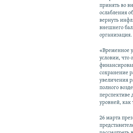
принять во в
ослабления о
вернуть инфл
внешнего бал
организация.
«Временное у
условии, что
финансирован
сохранение р
увеличения р
полного возд
перспективе 
уровней, как 
26 марта пре
представител
рассмотреть 