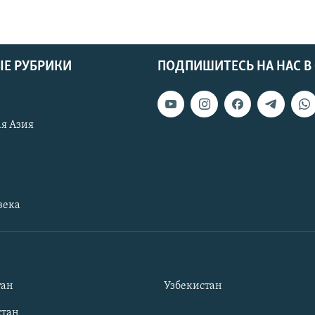
Е РУБРИКИ
ПОДПИШИТЕСЬ НА НАС В
я Азия
века
тан
Узбекистан
тан