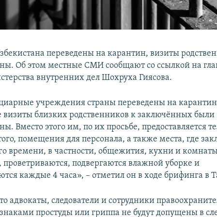
збекистана переведены на карантин, визиты родстве
ны. Об этом местные СМИ сообщают со ссылкой на глав
терства внутренних дел Шохруха Гиясова.
циарные учреждения страны переведены на карантин
 визиты близких родственников к заключённых были
ы. Вместо этого им, по их просьбе, предоставляется т
того, помещения для персонала, а также места, где з
го времени, в частности, общежития, кухни и комнаты
 проветриваются, подвергаются влажной уборке и
тся каждые 4 часа», – отметил он в ходе брифинга в 
что адвокаты, следователи и сотрудники правоохранит
изнаками простуды или гриппа не будут допущены в с