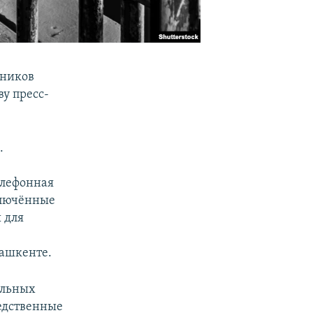
нников
у пресс-
.
елефонная
аключённые
 для
Ташкенте.
ельных
ледственные