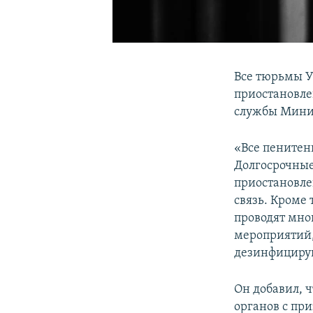
Все тюрьмы У
приостановле
службы Минис
«Все пенитен
Долгосрочные
приостановлен
связь. Кроме 
проводят мно
мероприятий,
дезинфицирую
Он добавил, 
органов с пр