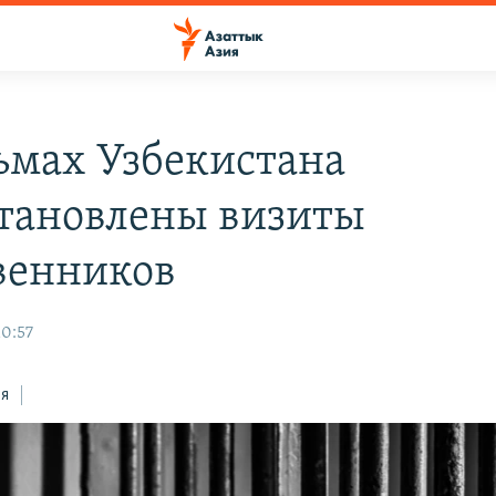
ьмах Узбекистана
тановлены визиты
венников
10:57
ся