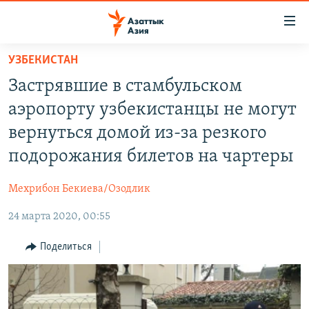
Доступность
ссылок
Вернуться
УЗБЕКИСТАН
к
ЦЕНТРАЛЬНАЯ АЗИЯ
Застрявшие в стамбульском
основному
НОВОСТИ
КАЗАХСТАН
содержанию
аэропорту узбекистанцы не могут
ВОЙНА В УКРАИНЕ
Вернутся
КЫРГЫЗСТАН
вернуться домой из-за резкого
к
НА ДРУГИХ ЯЗЫКАХ
УЗБЕКИСТАН
подорожания билетов на чартеры
главной
ТАДЖИКИСТАН
ҚАЗАҚША
навигации
ПОДПИШИТЕСЬ НА НАС В СОЦСЕТЯХ
Мехрибон Бекиева/Озодлик
Вернутся
КЫРГЫЗЧА
к
24 марта 2020, 00:55
ЎЗБЕКЧА
поиску
Поделиться
ТОҶИКӢ
Все сайты РСЕ/РС
TÜRKMENÇE