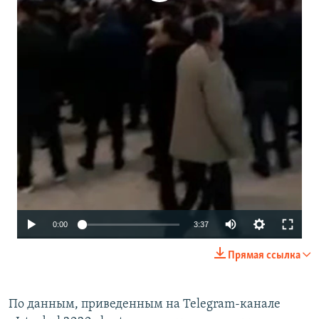
Auto
0:00
3:37
270p
Прямая ссылка
360p
480p
По данным, приведенным на Telegram-канале