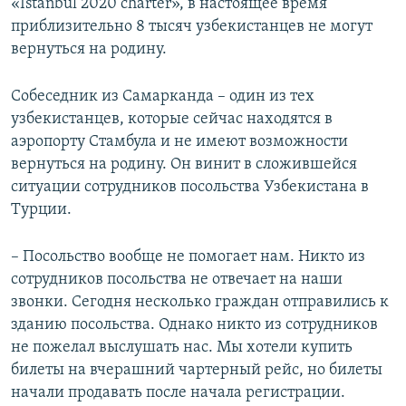
«Istаnbul 2020 charter», в настоящее время
1080p
приблизительно 8 тысяч узбекистанцев не могут
вернуться на родину.
Собеседник из Самарканда – один из тех
узбекистанцев, которые сейчас находятся в
аэропорту Стамбула и не имеют возможности
вернуться на родину. Он винит в сложившейся
Auto
270p
360p
480p
ситуации сотрудников посольства Узбекистана в
Турции.
1080p
– Посольство вообще не помогает нам. Никто из
сотрудников посольства не отвечает на наши
звонки. Сегодня несколько граждан отправились к
зданию посольства. Однако никто из сотрудников
не пожелал выслушать нас. Мы хотели купить
билеты на вчерашний чартерный рейс, но билеты
начали продавать после начала регистрации.