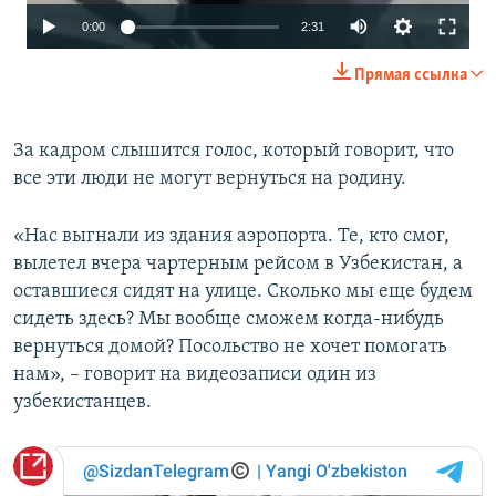
Auto
0:00
2:31
270p
Прямая ссылка
360p
480p
За кадром слышится голос, который говорит, что
все эти люди не могут вернуться на родину.
1080p
«Нас выгнали из здания аэропорта. Те, кто смог,
вылетел вчера чартерным рейсом в Узбекистан, а
оставшиеся сидят на улице. Сколько мы еще будем
сидеть здесь? Мы вообще сможем когда-нибудь
вернуться домой? Посольство не хочет помогать
нам», – говорит на видеозаписи один из
Auto
270p
360p
480p
узбекистанцев.
1080p