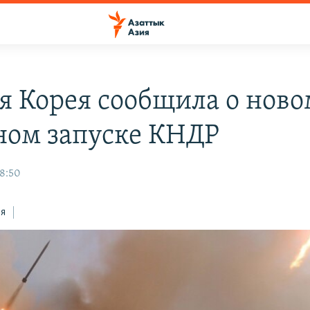
 Корея сообщила о ново
ном запуске КНДР
18:50
ся