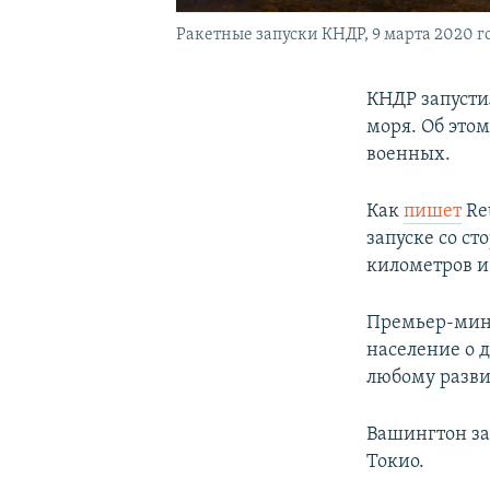
Ракетные запуски КНДР, 9 марта 2020 г
КНДР запусти
моря. Об это
военных.
Как
пишет
Re
запуске со с
километров и
Премьер-мини
население о 
любому разви
Вашингтон зая
Токио.