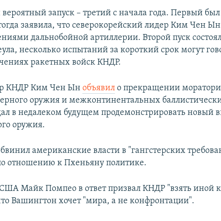
вероятный запуск – третий с начала года. Первый был
тогда заявила, что северокорейский лидер Ким Чен Ын
ениями дальнобойной артиллерии. Второй пуск состоял
ула, несколько испытаний за короткий срок могут гов
чениях ракетных войск КНДР.
ер КНДР Ким Чен Ын
объявил
о прекращении моратори
ерного оружия и межконтинентальных баллистически
ал в недалеком будущем продемонстрировать новый 
ого оружия.
бвинил американские власти в "гангстерских требова
о отношению к Пхеньяну политике.
 США Майк Помпео в ответ призвал КНДР "взять иной к
что Вашингтон хочет "мира, а не конфронтации".