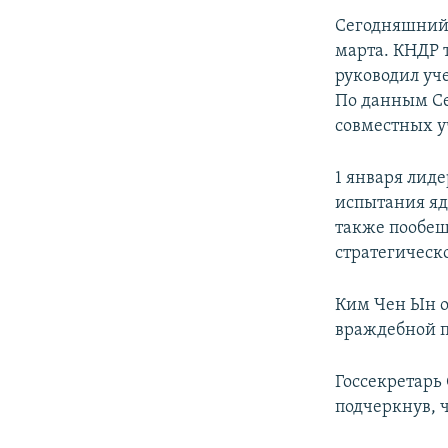
Сегодняшний 
марта. КНДР 
руководил уч
По данным Се
совместных у
1 января лид
испытания яд
также пообещ
стратегическ
Ким Чен Ын о
враждебной п
Госсекретарь
подчеркнув, 