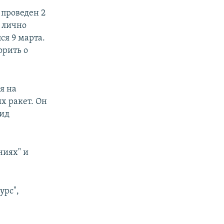
 проведен 2
 лично
ся 9 марта.
орить о
я на
х ракет. Он
вид
ниях" и
урс",