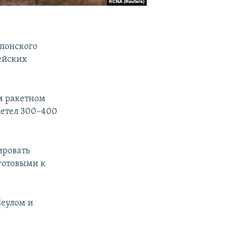
Японского
ейских
ом ракетном
летел 300–400
ировать
готовыми к
Сеулом и