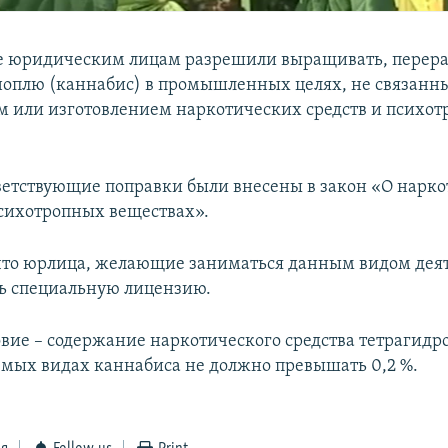
е юридическим лицам разрешили выращивать, перера
ноплю (каннабис) в промышленных целях, не связанны
м или изготовлением наркотических средств и психо
тветствующие поправки были внесены в закон «О нарк
психотропных веществах».
что юрлица, желающие заниматься данным видом деят
ь специальную лицензию.
овие – содержание наркотического средства тетрагид
емых видах каннабиса не должно превышать 0,2 %.