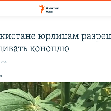
екистане юрлицам разре
ивать коноплю
3:54
ся