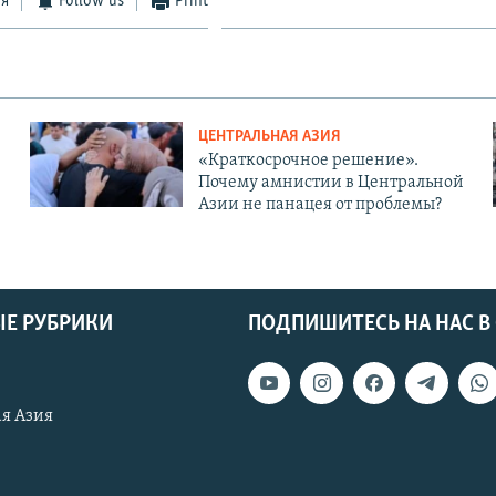
ся
Follow us
Print
ЦЕНТРАЛЬНАЯ АЗИЯ
«Краткосрочное решение».
Почему амнистии в Центральной
Азии не панацея от проблемы?
Е РУБРИКИ
ПОДПИШИТЕСЬ НА НАС В
я Азия