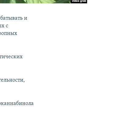
батывать и
х с
тропных
отических
ельности,
роканнабинола