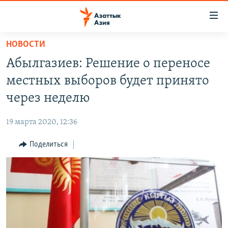
Доступность
ссылок
Вернуться
НОВОСТИ
к
ЦЕНТРАЛЬНАЯ АЗИЯ
Абылгазиев: Решение о переносе
основному
НОВОСТИ
КАЗАХСТАН
содержанию
местных выборов будет принято
ВОЙНА В УКРАИНЕ
Вернутся
КЫРГЫЗСТАН
через неделю
к
НА ДРУГИХ ЯЗЫКАХ
УЗБЕКИСТАН
главной
19 марта 2020, 12:36
ТАДЖИКИСТАН
ҚАЗАҚША
навигации
ПОДПИШИТЕСЬ НА НАС В СОЦСЕТЯХ
Вернутся
Поделиться
КЫРГЫЗЧА
к
ЎЗБЕКЧА
поиску
ТОҶИКӢ
Все сайты РСЕ/РС
TÜRKMENÇE