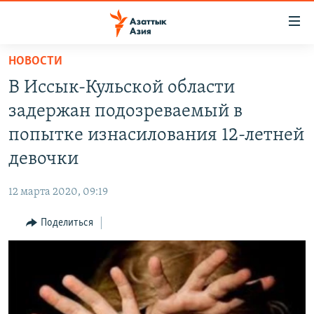
Доступность
ссылок
Вернуться
НОВОСТИ
к
ЦЕНТРАЛЬНАЯ АЗИЯ
В Иссык-Кульской области
основному
НОВОСТИ
КАЗАХСТАН
содержанию
задержан подозреваемый в
ВОЙНА В УКРАИНЕ
Вернутся
КЫРГЫЗСТАН
попытке изнасилования 12-летней
к
НА ДРУГИХ ЯЗЫКАХ
УЗБЕКИСТАН
девочки
главной
ТАДЖИКИСТАН
ҚАЗАҚША
навигации
ПОДПИШИТЕСЬ НА НАС В СОЦСЕТЯХ
12 марта 2020, 09:19
Вернутся
КЫРГЫЗЧА
к
Поделиться
ЎЗБЕКЧА
поиску
ТОҶИКӢ
Все сайты РСЕ/РС
TÜRKMENÇE