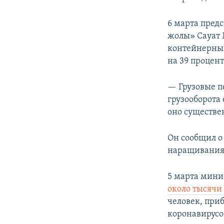
6 марта пред
жолы» Сауат 
контейнерных 
на 39 процент
— Грузовые п
грузооборота
оно существе
Он сообщил о
наращивания 
5 марта мини
около тысячи
человек, при
коронавирусо