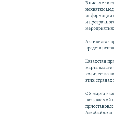
В письме так
нехватки мед
информации о
и прозрачног
мероприятия
Активистов п
представител
Казахстан пр
марта власти
количество а
этих странах
С 8 марта вво
называемой п
приостановле
Азербайджана