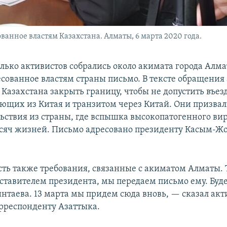
анное властям Казахстана. Алматы, 6 марта 2020 года.
олько активистов собрались около акимата города Алма
есованное властям страны письмо. В тексте обращения
 Казахстана закрыть границу, чтобы не допустить въез
ющих из Китая и транзитом через Китай. Они призвал
льствия из страны, где вспышка высокопатогенного вир
ысяч жизней. Письмо адресовано президенту Касым-Ж
сть также требования, связанные с акиматом Алматы. 
дставителем президента, мы передаем письмо ему. Буд
интаева. 13 марта мы придем сюда вновь, — сказал ак
рреспонденту Азаттыка.