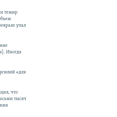
ан темир
объем
феврале упал
ение
а]. Иногда
 усилий «для
щил, что
восьми тысяч
ения