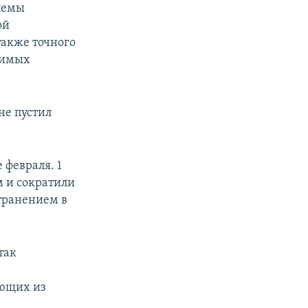
лемы
ой
также точного
димых
не пустил
 февраля. 1
 и сократили
странением в
так
ающих из