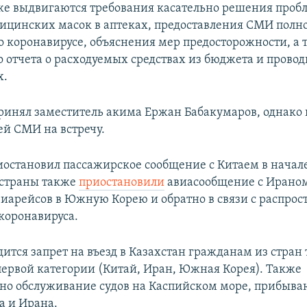
же выдвигаются требования касательно решения проб
ицинских масок в аптеках, предоставления СМИ полн
 коронавирусе, объяснения мер предосторожности, а 
о отчета о расходуемых средствах из бюджета и прово
х.
ринял заместитель акима Ержан Бабакумаров, однако 
ей СМИ на встречу.
иостановил пассажирское сообщение с Китаем в начале
 страны также
приостановили
авиасообщение с Ираном
виарейсов в Южную Корею и обратно в связи с распро
 коронавируса.
дится запрет на въезд в Казахстан гражданам из стран 
ервой категории (Китай, Иран, Южная Корея). Также
но обслуживание судов на Каспийском море, прибыв
 и Ирана.