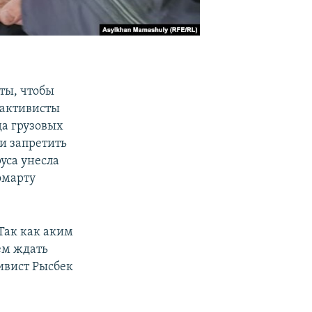
ты, чтобы
 активисты
да грузовых
и запретить
уса унесла
омарту
Так как аким
ем ждать
тивист Рысбек