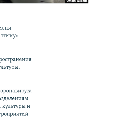
мени
аттыку»
пространения
ультуры,
коронавируса
азделениям
 культуры и
мероприятий