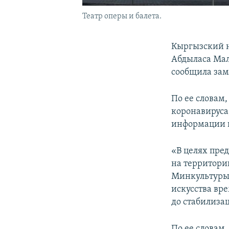
Театр оперы и балета.
Кыргызский н
Абдыласа Мал
сообщила зам
По ее словам
коронавируса
информации 
«В целях пре
на территори
Минкультуры
искусства вр
до стабилиза
По ее словам,