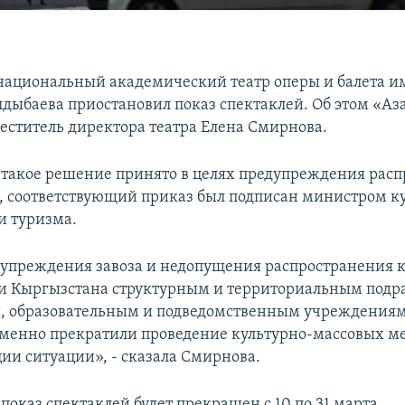
ациональный академический театр оперы и балета и
дыбаева приостановил показ спектаклей. Об этом «Аз
еститель директора театра Елена Смирнова.
, такое решение принято в целях предупреждения рас
, соответствующий приказ был подписан министром к
и туризма.
дупреждения завоза и недопущения распространения 
и Кыргызстана структурным и территориальным подр
, образовательным и подведомственным учреждениям
еменно прекратили проведение культурно-массовых 
ции ситуации», - сказала Смирнова.
 показ спектаклей будет прекращен с 10 по 31 марта.