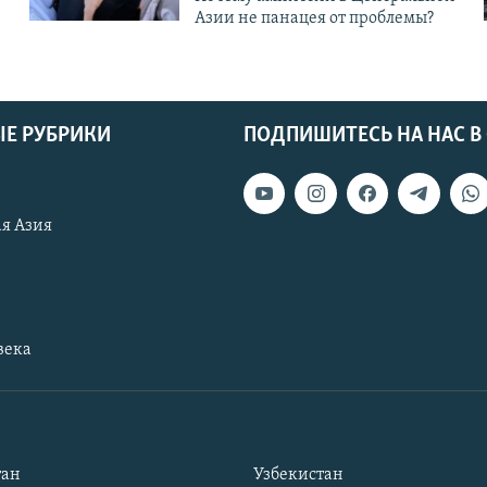
Азии не панацея от проблемы?
Е РУБРИКИ
ПОДПИШИТЕСЬ НА НАС В
я Азия
века
тан
Узбекистан