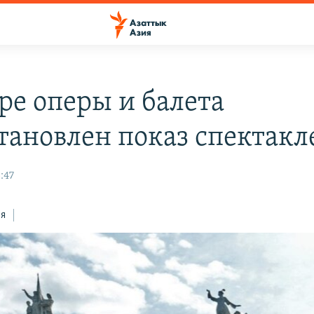
тре оперы и балета
тановлен показ спектакл
:47
ся