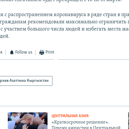
зи с распространением коронавируса в ряде стран в пр
 гражданам рекомендовали максимально ограничить 
с участием большого числа людей и избегать места ма
дей.
ся
Follow us
Print
рхив Азаттыка Кыргызстан
ЦЕНТРАЛЬНАЯ АЗИЯ
«Краткосрочное решение».
Почему амнистии в Центральной