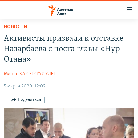
Доступность
ссылок
Вернуться
НОВОСТИ
к
ЦЕНТРАЛЬНАЯ АЗИЯ
Активисты призвали к отставке
основному
НОВОСТИ
КАЗАХСТАН
содержанию
Назарбаева с поста главы «Нур
ВОЙНА В УКРАИНЕ
Вернутся
КЫРГЫЗСТАН
Отана»
к
НА ДРУГИХ ЯЗЫКАХ
УЗБЕКИСТАН
главной
Манас КАЙЫРТАЙУЛЫ
ТАДЖИКИСТАН
ҚАЗАҚША
навигации
ПОДПИШИТЕСЬ НА НАС В СОЦСЕТЯХ
Вернутся
5 марта 2020, 12:02
КЫРГЫЗЧА
к
ЎЗБЕКЧА
Поделиться
поиску
ТОҶИКӢ
Все сайты РСЕ/РС
TÜRKMENÇE