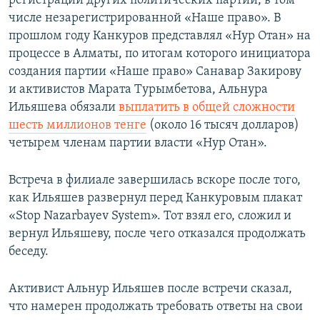
регистрации других политических партий, в том
числе незарегистрированной «Наше право». В
прошлом году Канкуров представлял «Нур Отан» на
процессе в Алматы, по итогам которого инициатора
создания партии «Наше право» Санавар Закирову
и активистов Марата Турымбетова, Альнура
Ильяшева обязали
выплатить в общей сложности
шесть миллионов тенге
(около 16 тысяч долларов)
четырем членам партии власти «Нур Отан».
Встреча в филиале завершилась вскоре после того,
как Ильяшев развернул перед Канкуровым плакат
«Stop Nazarbayev System». Тот взял его, сложил и
вернул Ильяшеву, после чего отказался продолжать
беседу.
Активист Альнур Ильяшев после встречи сказал,
что намерен продолжать требовать ответы на свои