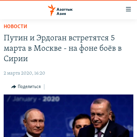
Доступность
ссылок
Вернуться
НОВОСТИ
к
ЦЕНТРАЛЬНАЯ АЗИЯ
Путин и Эрдоган встретятся 5
основному
НОВОСТИ
КАЗАХСТАН
содержанию
марта в Москве - на фоне боёв в
ВОЙНА В УКРАИНЕ
Вернутся
КЫРГЫЗСТАН
Сирии
к
НА ДРУГИХ ЯЗЫКАХ
УЗБЕКИСТАН
главной
2 марта 2020, 16:20
ТАДЖИКИСТАН
ҚАЗАҚША
навигации
ПОДПИШИТЕСЬ НА НАС В СОЦСЕТЯХ
Вернутся
Поделиться
КЫРГЫЗЧА
к
ЎЗБЕКЧА
поиску
ТОҶИКӢ
Все сайты РСЕ/РС
TÜRKMENÇE