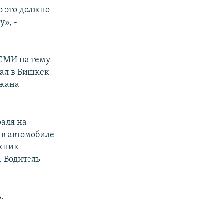
о это должно
у», -
 СМИ на тему
жал в Бишкек
мжана
аля на
 в автомобиле
ожник
. Водитель
.