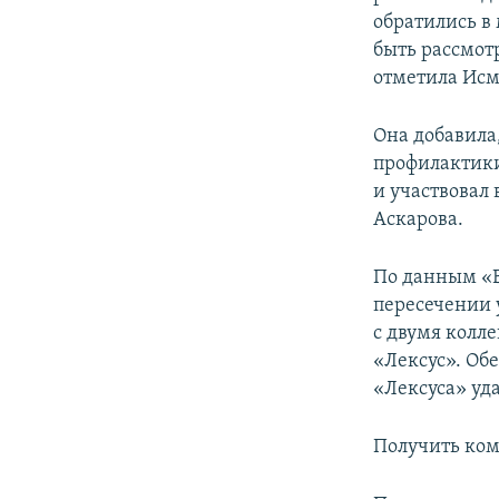
обратились в
быть рассмот
отметила Исм
Она добавила
профилактики
и участвовал
Аскарова.
По данным «Б
пересечении 
с двумя колл
«Лексус». Об
«Лексуса» уда
Получить ком