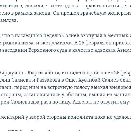
 милицию, сказали, что это адвокат-правозащитник, чт
рено в рамках закона. Он прошел врачебную экспертиз
аилова.
, что в последнюю неделю Салиев выступал в местных
 радикализма и экстремизма. А 25 февраля он приез
 в заседании Верховного суда в качестве адвоката Ази
ир дуйно - Кыргызстан», инцидент произошел 26 февр
улиц Салиева и Раззакова в Оше. Хусанбай Салиев ехал
егами, перед ним на встречную полосу выехал внедор
е стороны, остановившись у обочины, вышли из машин
рил Салиева два раза по лицу. Адвокат не ответил ему.
ментарий у второй стороны конфликта пока не удалось