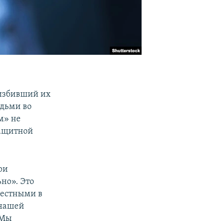
 избивший их
юдьми во
м» не
защитной
ои
но». Это
вестными в
 нашей
 Мы