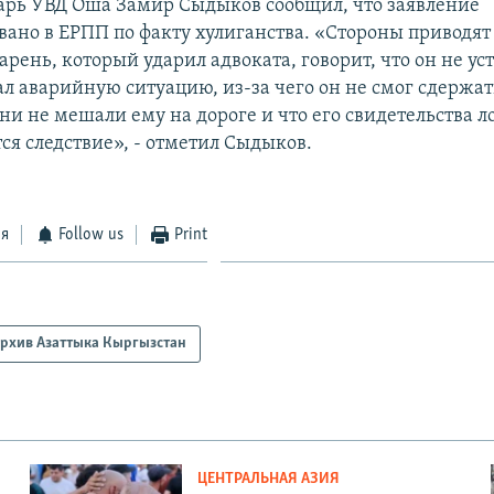
арь УВД Оша Замир Сыдыков сообщил, что заявление
вано в ЕРПП по факту хулиганства. «Стороны приводят
рень, который ударил адвоката, говорит, что он не ус
ал аварийную ситуацию, из-за чего он не смог сдержат
они не мешали ему на дороге и что его свидетельства л
ся следствие», - отметил Сыдыков.
ся
Follow us
Print
рхив Азаттыка Кыргызстан
ЦЕНТРАЛЬНАЯ АЗИЯ