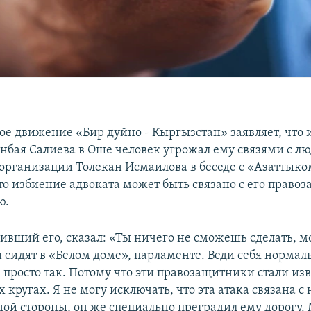
е движение «Бир дуйно - Кыргызстан» заявляет, что
анбая Салиева в Оше человек угрожал ему связями с л
а организации Толекан Исмаилова в беседе с «Азаттыко
то избиение адвоката может быть связано с его право
ю.
бивший его, сказал: «Ты ничего не сможешь сделать, м
 сидят в «Белом доме», парламенте. Веди себя нормаль
 просто так. Потому что эти правозащитники стали из
кругах. Я не могу исключать, что эта атака связана с
дной стороны, он же специально преградил ему дорогу.