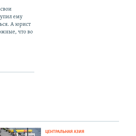
 свои
тупил ему
ься. А юрист
ожные, что во
ЦЕНТРАЛЬНАЯ АЗИЯ