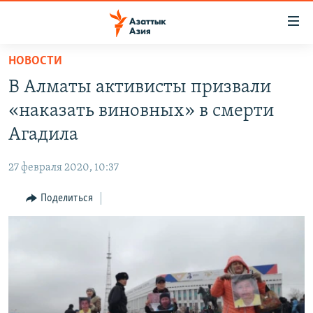
Доступность
ссылок
Вернуться
НОВОСТИ
к
ЦЕНТРАЛЬНАЯ АЗИЯ
В Алматы активисты призвали
основному
НОВОСТИ
КАЗАХСТАН
содержанию
«наказать виновных» в смерти
ВОЙНА В УКРАИНЕ
Вернутся
КЫРГЫЗСТАН
Агадила
к
НА ДРУГИХ ЯЗЫКАХ
УЗБЕКИСТАН
главной
27 февраля 2020, 10:37
ТАДЖИКИСТАН
ҚАЗАҚША
навигации
ПОДПИШИТЕСЬ НА НАС В СОЦСЕТЯХ
Вернутся
Поделиться
КЫРГЫЗЧА
к
ЎЗБЕКЧА
поиску
ТОҶИКӢ
Все сайты РСЕ/РС
TÜRKMENÇE