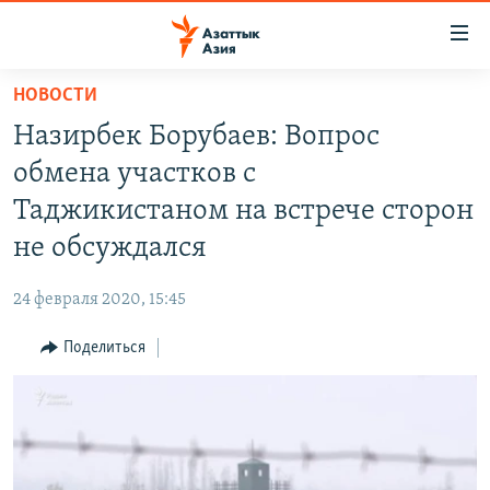
Доступность
ссылок
Вернуться
НОВОСТИ
к
ЦЕНТРАЛЬНАЯ АЗИЯ
Назирбек Борубаев: Вопрос
основному
НОВОСТИ
КАЗАХСТАН
содержанию
обмена участков с
ВОЙНА В УКРАИНЕ
Вернутся
КЫРГЫЗСТАН
Таджикистаном на встрече сторон
к
НА ДРУГИХ ЯЗЫКАХ
УЗБЕКИСТАН
не обсуждался
главной
ТАДЖИКИСТАН
ҚАЗАҚША
навигации
ПОДПИШИТЕСЬ НА НАС В СОЦСЕТЯХ
24 февраля 2020, 15:45
Вернутся
КЫРГЫЗЧА
к
Поделиться
ЎЗБЕКЧА
поиску
ТОҶИКӢ
Все сайты РСЕ/РС
TÜRKMENÇE