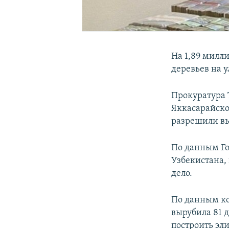
На 1,89 милл
деревьев на 
Прокуратура 
Яккасарайско
разрешили вы
По данным Го
Узбекистана,
дело.
По данным ко
вырубила 81 
построить эл