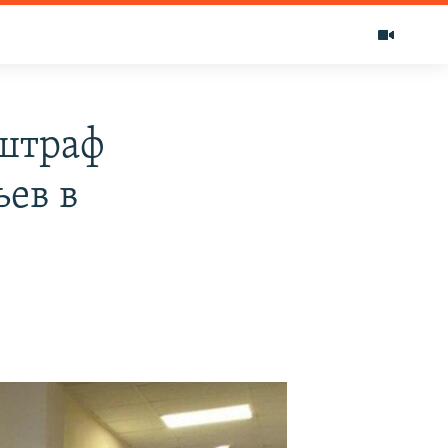
 штраф
ьев в