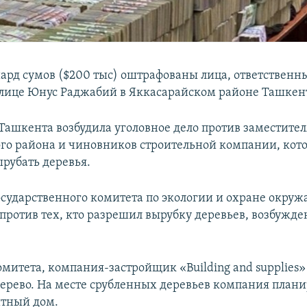
иард сумов ($200 тыс) оштрафованы лица, ответственн
улице Юнус Раджабий в Яккасарайском районе Ташкен
Ташкента возбудила уголовное дело против заместител
го района и чиновников строительной компании, кот
рубать деревья.
сударственного комитета по экологии и охране окру
 против тех, кто разрешил вырубку деревьев, возбужде
митета, компания-застройщик «Building and supplies
дерево. На месте срубленных деревьев компания плани
итный дом.