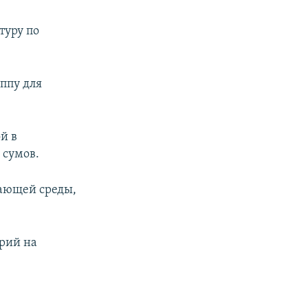
туру по
ппу для
й в
 сумов.
жающей среды,
орий на