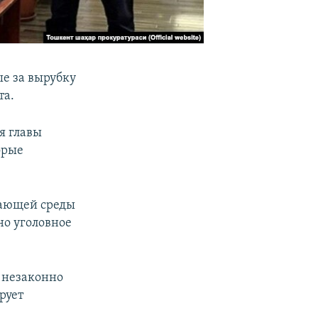
ые за вырубку
та.
я главы
орые
жающей среды
но уголовное
» незаконно
рует