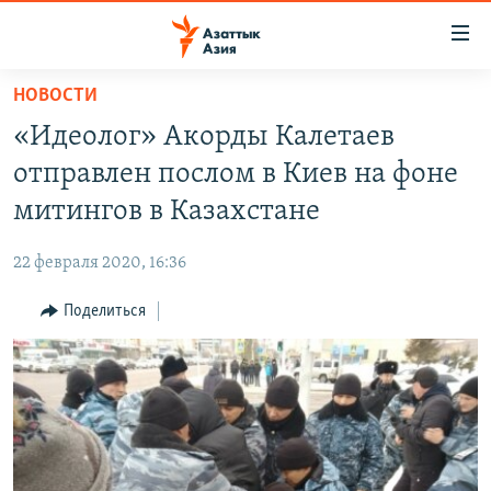
Доступность
ссылок
Вернуться
НОВОСТИ
к
ЦЕНТРАЛЬНАЯ АЗИЯ
«Идеолог» Акорды Калетаев
основному
НОВОСТИ
КАЗАХСТАН
содержанию
отправлен послом в Киев на фоне
ВОЙНА В УКРАИНЕ
Вернутся
КЫРГЫЗСТАН
митингов в Казахстане
к
НА ДРУГИХ ЯЗЫКАХ
УЗБЕКИСТАН
главной
22 февраля 2020, 16:36
ТАДЖИКИСТАН
ҚАЗАҚША
навигации
ПОДПИШИТЕСЬ НА НАС В СОЦСЕТЯХ
Вернутся
Поделиться
КЫРГЫЗЧА
к
ЎЗБЕКЧА
поиску
ТОҶИКӢ
Все сайты РСЕ/РС
TÜRKMENÇE