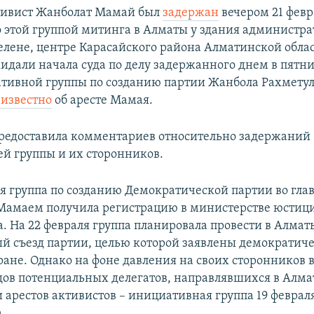
тивист Жанболат Мамай был
задержан
вечером 21 февр
 этой группой митинга в Алматы у здания администра
елене, центре Карасайского района Алматинской облас
идали начала суда по делу задержанного днем в пятн
тивной группы по созданию партии Жанбола Рахмету
 известно
об аресте Мамая.
редоставила комментариев относительно задержаний
ей группы и их сторонников.
 группа по созданию Демократической партии во глав
амаем получила регистрацию в министерстве юстици
а. На 22 февраля группа планировала провести в Алмат
й съезд партии, целью которой заявлены демократич
ране. Однако на фоне давления на своих сторонников в
здов потенциальных делегатов, направлявшихся в Алма
 арестов активистов – инициативная группа 19 февраля
.