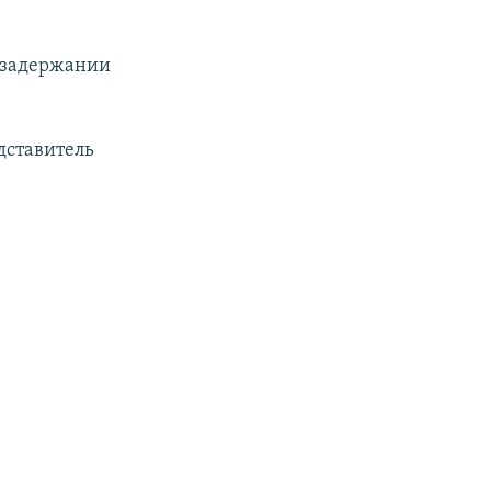
о задержании
дставитель