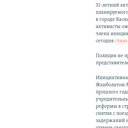
31-летний ак
планируемого
в городе Каск
активисты ож
члена инициа
сегодня
стало
Полиция не п
представител
Инициативная
Жанболатом М
прошлого год
учредительны
реформы в ст
снятия с пое
задержаний и
отмене съезда