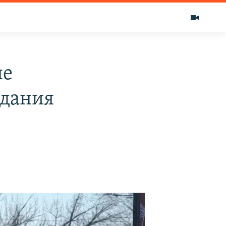
не
здания