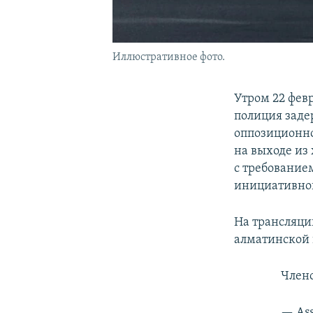
Иллюстративное фото.
Утром 22 фев
полиция заде
оппозиционно
на выходе из 
с требованием
инициативно
На трансляции
алматинской 
Члено
— Ass