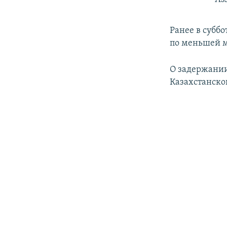
Ранее в субб
по меньшей м
О задержании
Казахстанско