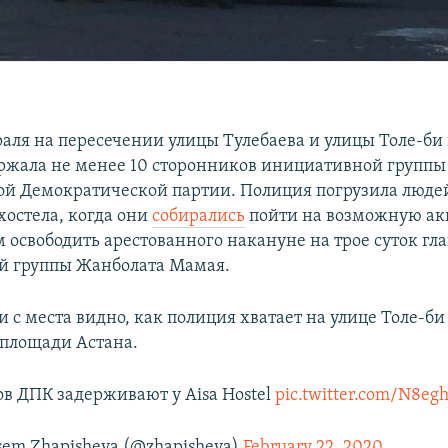
раля на пересечении улицы Тулебаева и улицы Толе-би
ржала не менее 10 сторонников инициативной группы
й Демократической партии. Полиция погрузила людей
хостела, когда они
собирались
пойти на возможную ак
 освободить арестованного накануне на трое суток гла
й группы Жанболата Мамая.
 с места видно, как полиция хватает на улице Толе-б
площади Астана.
в ДПК задерживают у Aisa Hostel
pic.twitter.com/N8eg
em Zhapisheva (@zhapisheva)
February 22, 2020