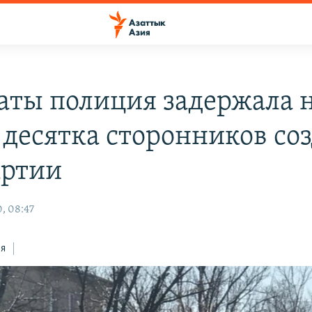
аты полиция задержала 
 десятка сторонников со
ртии
, 08:47
ся