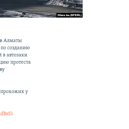
 в Алматы
 по созданию
 в автозаки
цию протеста
ву
и прохожих у
hdBsS1