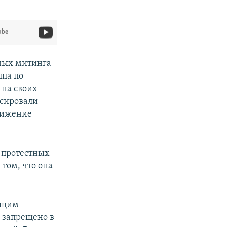
ube
ьных митинга
ппа по
 на своих
нсировали
вижение
 протестных
 том, что она
ущим
о запрещено в