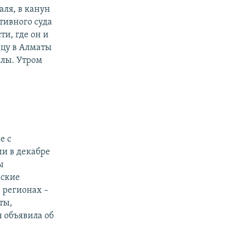
аля, в канун
тивного суда
ти, где он и
ицу в Алматы
ллы. Утром
е с
и в декабре
ы
еские
 регионах –
ты,
 объявила об