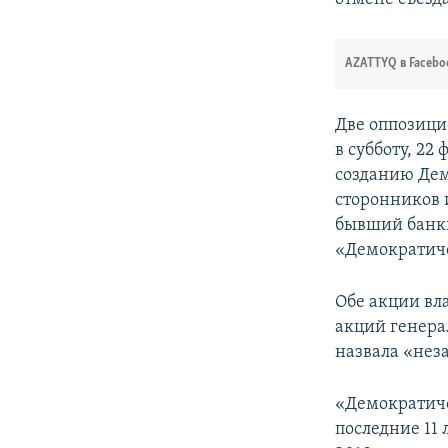
AZATTYQ в Facebo
Две оппозици
в субботу, 22
созданию Дем
сторонников 
бывший банки
«Демократиче
Обе акции вл
акций генерал
назвала «не
«Демократиче
последние 11