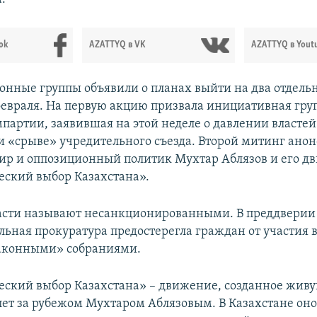
ok
AZATTYQ в VK
AZATTYQ в Yout
онные группы объявили о планах выйти на два отдел
 февраля. На первую акцию призвала инициативная гру
партии, заявившая на этой неделе о давлении властей
и «срыве» учредительного съезда. Второй митинг ано
р и оппозиционный политик Мухтар Аблязов и его д
ский выбор Казахстана».
асти называют несанкционированными. В преддверии
ьная прокуратура предостерегла граждан от участия в
законными» собраниями.
ский выбор Казахстана» – движение, созданное жив
 лет за рубежом Мухтаром Аблязовым. В Казахстане он