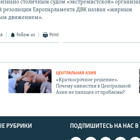
признано столичным судом «экстремистской» организа
й резолюции Европарламента ДВК назван «мирным
ым движением».
ся
Follow us
Print
ЦЕНТРАЛЬНАЯ АЗИЯ
«Краткосрочное решение».
Почему амнистии в Центральной
Азии не панацея от проблемы?
Е РУБРИКИ
ПОДПИШИТЕСЬ НА НАС В