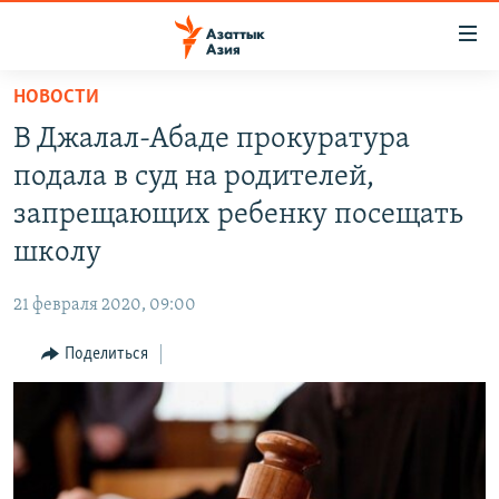
Доступность
ссылок
Вернуться
НОВОСТИ
к
ЦЕНТРАЛЬНАЯ АЗИЯ
В Джалал-Абаде прокуратура
основному
НОВОСТИ
КАЗАХСТАН
содержанию
подала в суд на родителей,
ВОЙНА В УКРАИНЕ
Вернутся
КЫРГЫЗСТАН
запрещающих ребенку посещать
к
НА ДРУГИХ ЯЗЫКАХ
УЗБЕКИСТАН
школу
главной
ТАДЖИКИСТАН
ҚАЗАҚША
навигации
ПОДПИШИТЕСЬ НА НАС В СОЦСЕТЯХ
21 февраля 2020, 09:00
Вернутся
КЫРГЫЗЧА
к
Поделиться
ЎЗБЕКЧА
поиску
ТОҶИКӢ
Все сайты РСЕ/РС
TÜRKMENÇE