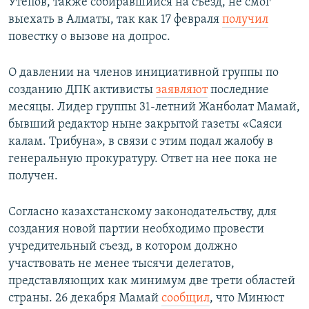
Утепов, также собиравшийся на съезд, не смог
выехать в Алматы, так как 17 февраля
получил
повестку о вызове на допрос.
О давлении на членов инициативной группы по
созданию ДПК активисты
заявляют
последние
месяцы. Лидер группы 31-летний Жанболат Мамай,
бывший редактор ныне закрытой газеты «Саяси
калам. Трибуна», в связи с этим подал жалобу в
генеральную прокуратуру. Ответ на нее пока не
получен.
Согласно казахстанскому законодательству, для
создания новой партии необходимо провести
учредительный съезд, в котором должно
участвовать не менее тысячи делегатов,
представляющих как минимум две трети областей
страны. 26 декабря Мамай
сообщил
, что Минюст