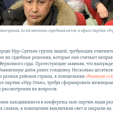
восудных, по их мнению, судебных актов, в офисе партии «Ну
 городе Нур-Султане группа людей, требующих отменит
е их судебные решения, которые они считают непра
 Верховного суда. Протестующие заявили, что вынужд
бъявленную днём ранее голодовку. Несколько десятков
 разных районов страны, в понедельник
объявили го
се партии «Нур Отан», требуя сформировать межведо
 рассмотрения их вопросов.
орник находившиеся в конференц-зале партии люди ра
о их словам, в помещении выключили свет и закрыли на