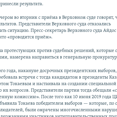
 принесли результата.
ером во вторник с приёма в Верховном суде говорят, 
льтатов. Представители Верховного суда отказались
ть ситуацию. Пресс-секретарь Верховного суда Айдос
 что «проводится приём».
па протестующих против судебных решений, которые 
ми, намерена направиться в генеральную прокуратур
го года, накануне досрочных президентских выборов,
ребовала встречи с тогда кандидатом в президенты Ка
ом Токаевым и настаивала на создании специальной
 их вопросов. Представители партии тогда обещали «с
нную комиссию». После того как 10 июня 2019 года Ц
бъявила Токаева победителем выборов — которые, по
блюдателей, были омрачены многочисленными наруш
держаниями участников антиправительственных про