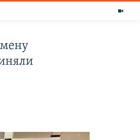
тмену
иняли