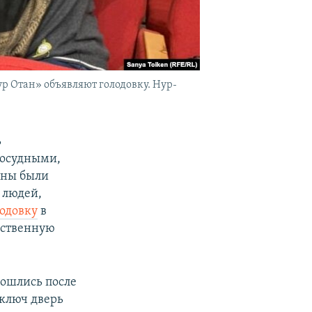
р Отан» объявляют голодовку. Нур-
ь
восудными,
ены были
 людей,
лодовку
в
мственную
зошлись после
 ключ дверь