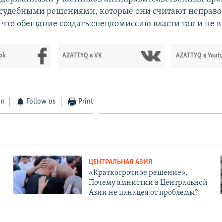
судебными решениями, которые они считают неправо
, что обещание создать спецкомиссию власти так и не 
ok
AZATTYQ в VK
AZATTYQ в Yout
ся
Follow us
Print
ЦЕНТРАЛЬНАЯ АЗИЯ
«Краткосрочное решение».
Почему амнистии в Центральной
Азии не панацея от проблемы?