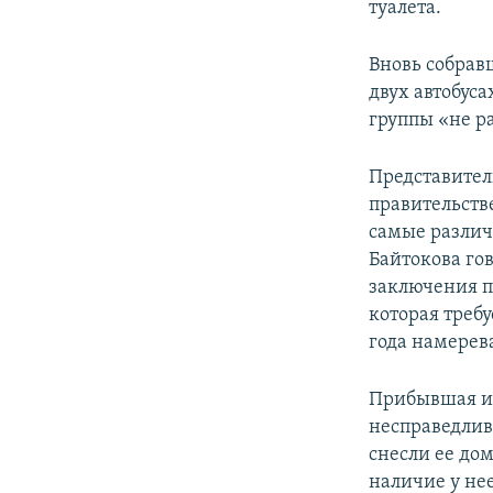
туалета.
Вновь собрав
двух автобус
группы «не ра
Представители
правительств
самые различ
Байтокова го
заключения п
которая требу
года намерев
Прибывшая из
несправедлив
снесли ее до
наличие у не