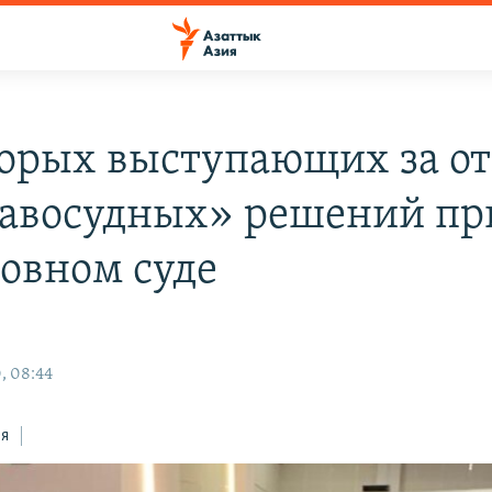
орых выступающих за о
авосудных» решений пр
ховном суде
, 08:44
ся