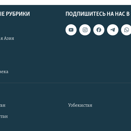
Е РУБРИКИ
ПОДПИШИТЕСЬ НА НАС В
я Азия
века
тан
Узбекистан
тан