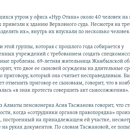
шихся утром у офиса «Нур Отана» около 40 человек н
ах привезли к зданию Верховного суда. Несмотря на тр
зделять их», внутрь их впускали по несколько человек
 этой группы, которая с прошлого года собирается у
енных учреждений с требованием создать спецкомис
ные проблемы. 69-летняя жительница Жамбылской об
ворит, что двое ее сыновей осуждены на длительные с
о приговору, который она считает несправедливым. Ба
ет отменить приговор ее сыновьям, говорит, что в ноя
алась «в знак протеста совершить акт самосожжения».
 Алматы пенсионерка Асия Тасжанова говорит, что ст
ости, когда «сотрудники органов правопорядка» прои
м, построенный на принадлежащем ей участке, несмот
е на руках документов. По словам Тасжановой, ее попы