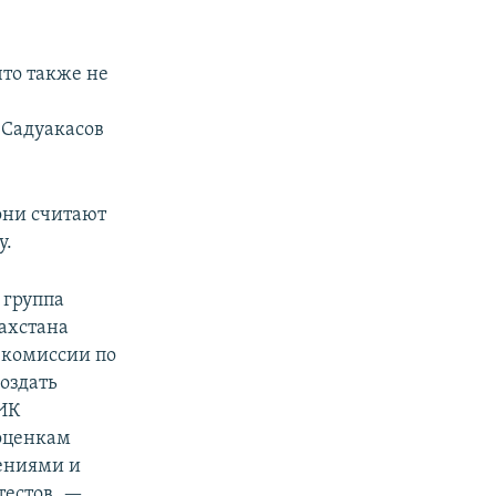
что также не
 Садуакасов
они считают
у.
 группа
захстана
 комиссии по
оздать
ИК
 оценкам
ениями и
тестов, —