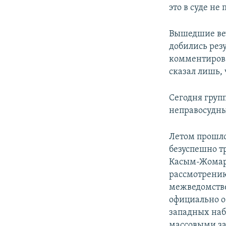
это в суде не
Вышедшие веч
добились резу
комментирова
сказал лишь,
Сегодня груп
неправосудны
Летом прошло
безуспешно т
Касым-Жомарт
рассмотрению
межведомстве
официально о
западных на
массовыми за