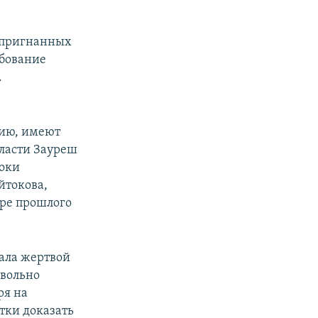
а пригнанных
ебование
.
сию, имеют
ласти Зауреш
роки
йтокова,
бре прошлого
ала жертвой
звольно
ря на
тки доказать