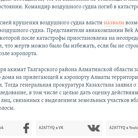
остоянии. Командир воздушного судна погиб в катастр
сией крушения воздушного судна власти
назвали
возм
воздушного судна. Представители авиакомпании Bek Ai
 которой после катастрофы приостановлена на неопре
и, что жертв можно было бы избежать, если бы не стро
озле аэропорта.
бря акимат Талгарского района Алматинской области з
о дома на прилегающей к аэропорту Алматы территори
и. Тогда генеральная прокуратура Казахстана заявил о
ледование, в том числе с целью дать оценку действия
лиц, связанных с выделением земельных участков вбл
олосы.
ok
AZATTYQ в VK
AZATTYQ в Yout