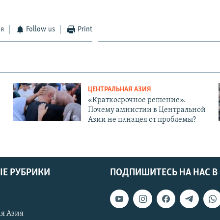
ся
Follow us
Print
ЦЕНТРАЛЬНАЯ АЗИЯ
«Краткосрочное решение».
Почему амнистии в Центральной
Азии не панацея от проблемы?
Е РУБРИКИ
ПОДПИШИТЕСЬ НА НАС В
я Азия