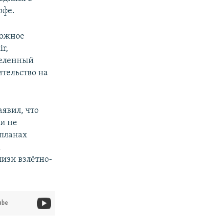
офе.
ожное
r,
деленный
ительство на
аявил, что
и не
 планах
м
изи взлётно-
ube