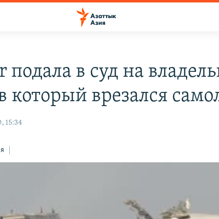
r подала в суд на владель
 в который врезался само
, 15:34
ся