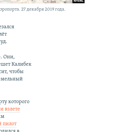
ропорта. 27 декабря 2019 года.
езался
лёт
уд.
е. Они,
Решет Калибек
сит, чтобы
земельный
рту которого
ри взлете
ым
й пилот
одился в