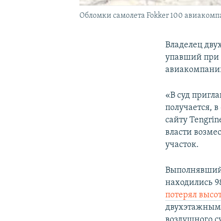
Обломки самолета Fokker 100 авиакомпа
Владелец дву
упавший при 
авиакомпании 
«В суд пригла
получается, в
сайту Tengrin
власти возме
участок.
Выполнявший 
находились 9
потерял высо
двухэтажным 
воздушного с