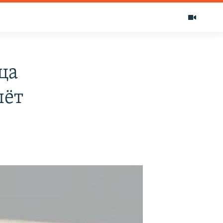
ца
лёт