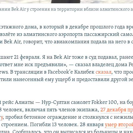
нии Bek Air у строения на территории вблизи алматинского аэ
хэтажного дома, в который в декабре прошлого года вр
взлёте из алматинского аэропорта пассажирский само
Bek Air, говорит, что авиакомпания подала на него в с
шают 21 февраля. Я на Bek Air тоже в суд подавал, ране
 ответ мне иск предъявили», — сказал владелец дома 
ews. В трансляции в Facebook’е Калибек
сказал
, что про
стили нанесенный ему ущерб и предоставили другой 
рейс Алматы — Нур-Султан самолет Fokker 100, на бо
8 человек, включая пять членов экипажа,
27 декабря п
ту
, пробил бетонное ограждение и столкнулся с нежил
строением. Погибли 13 человек. 28 января
умер второ
удна. Сообщалось, что он выписался из больницы и нах