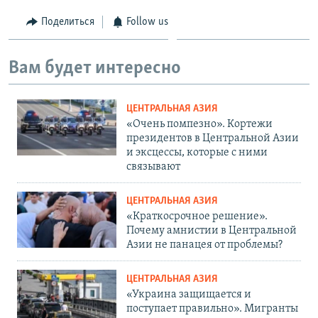
Поделиться
Follow us
Auto
270p
360p
404p
404p
1080p
1080p
Вам будет интересно
ЦЕНТРАЛЬНАЯ АЗИЯ
«Очень помпезно». Кортежи
президентов в Центральной Азии
и эксцессы, которые с ними
связывают
ЦЕНТРАЛЬНАЯ АЗИЯ
«Краткосрочное решение».
Почему амнистии в Центральной
Азии не панацея от проблемы?
ЦЕНТРАЛЬНАЯ АЗИЯ
«Украина защищается и
поступает правильно». Мигранты