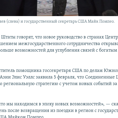
ев (слева) и государственный секретарь США Майк Помпео.
Штаты говорят, что новое руководство в странах Цент
чшением межгосударственного сотрудничества открыва
ольше возможностей для углубления связей с богатым
ститель помощника госсекретаря США по делам Южно
Азии Элис Уэллс заявила 5 февраля, что Соединенные
ю региональную стратегию с учетом новых событий за
то мы находимся в эпоху новых возможностей», — ска
нь после возвращения из поездки в регион с государ
США Майком Помпео.