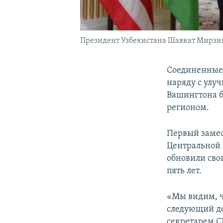
Президент Узбекистана Шавкат Мирзия
Соединенные 
наряду с улу
Вашингтона б
регионом.
Первый заме
Центральной 
обновили сво
пять лет.
«Мы видим, ч
следующий де
секретарем 