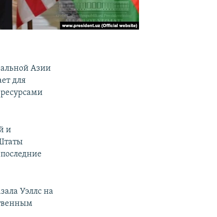
ральной Азии
ет для
 ресурсами
й и
 Штаты
 последние
зала Уэллс на
ственным