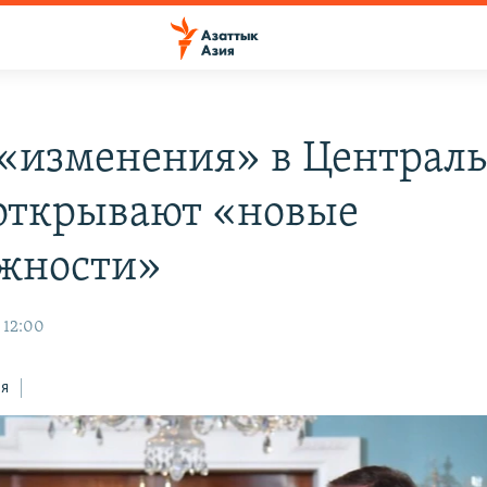
«изменения» в Централ
открывают «новые
жности»
 12:00
ся