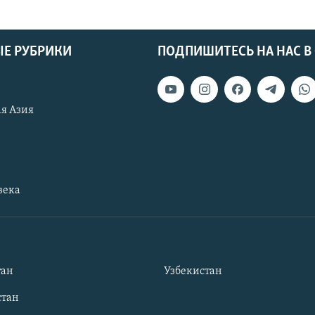
Е РУБРИКИ
ПОДПИШИТЕСЬ НА НАС В
я Азия
века
тан
Узбекистан
тан