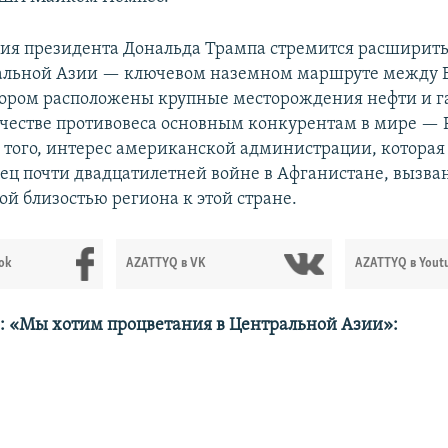
я президента Дональда Трампа стремится расширить
альной Азии — ключевом наземном маршруте между 
тором расположены крупные месторождения нефти и г
ачестве противовеса основным конкурентам в мире — 
 того, интерес американской администрации, которая
ец почти двадцатилетней войне в Афганистане, вызва
ой близостью региона к этой стране.
ok
AZATTYQ в VK
AZATTYQ в Yout
 «Мы хотим процветания в Центральной Азии»: