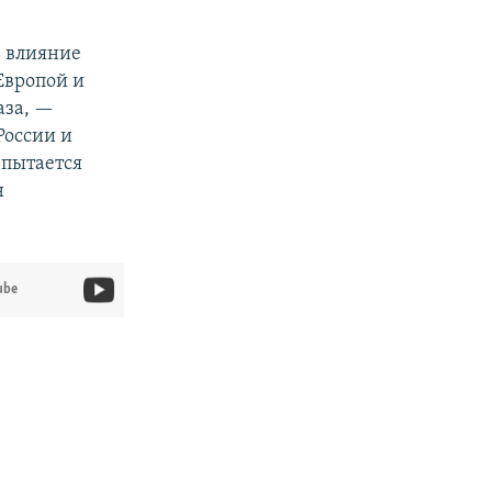
 влияние
Европой и
аза, —
России и
 пытается
н
ube