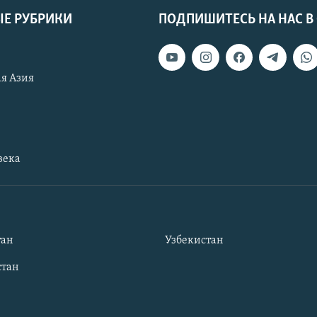
Е РУБРИКИ
ПОДПИШИТЕСЬ НА НАС В
я Азия
века
тан
Узбекистан
тан