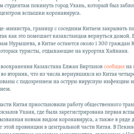
м студентам покинуть город Ухань, который был забл
ицентром вспышки коронавируса.
це-министра, границу с соседним Китаем закрывать п
 так как это помешает казахстанцам вернуться домой. 
вам Нурышева, в Китае остаются около 1 300 граждан 
которых туристы, отдыхающие на курортах Хайнаня.
воохранения Казахстана Елжан Биртанов
сообщил
на 
во вторник, что из числа вернувшихся из Китая четыр
ованы с подозрением на острую вирусную инфекцию и
нием.
власти Китая приостановили работу общественного тран
вокзалов Уханя, где была зарегистрирована первая вс
ызванная новым видом коронавируса, а также в ряде 
уг этой провинции в центральной части Китая. В Пекин