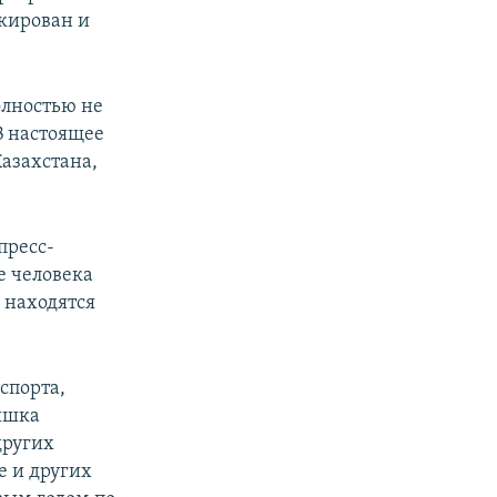
окирован и
олностью не
В настоящее
Казахстана,
пресс-
е человека
 находятся
спорта,
пышка
других
е и других