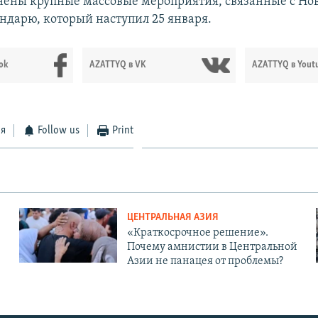
нены крупные массовые мероприятия, связанные с Но
ндарю, который наступил 25 января.
ok
AZATTYQ в VK
AZATTYQ в Yout
ся
Follow us
Print
ЦЕНТРАЛЬНАЯ АЗИЯ
«Краткосрочное решение».
Почему амнистии в Центральной
Азии не панацея от проблемы?