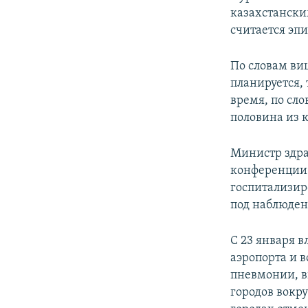
казахстански
считается эп
По словам ви
планируется,
время, по сло
половина из 
Министр здра
конференции 
госпитализир
под наблюде
С 23 января 
аэропорта и 
пневмонии, в
городов вокр