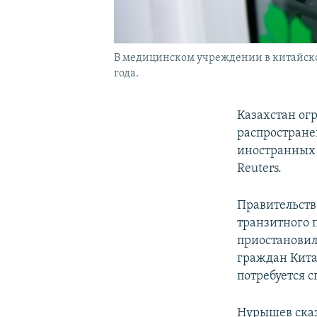
В медицинском учреждении в китайском
года.
Казахстан ог
распростране
иностранных 
Reuters.
Правительств
транзитного 
приостановил
граждан Кита
потребуется с
Нурышев сказ