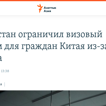
стан ограничил визовый
 для граждан Китая из-з
а
 13:38
ся