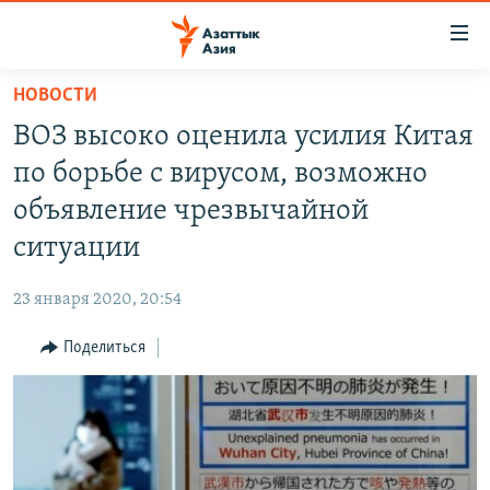
Доступность
ссылок
Вернуться
НОВОСТИ
к
ЦЕНТРАЛЬНАЯ АЗИЯ
ВОЗ высоко оценила усилия Китая
основному
НОВОСТИ
КАЗАХСТАН
содержанию
по борьбе с вирусом, возможно
ВОЙНА В УКРАИНЕ
Вернутся
КЫРГЫЗСТАН
объявление чрезвычайной
к
НА ДРУГИХ ЯЗЫКАХ
УЗБЕКИСТАН
ситуации
главной
ТАДЖИКИСТАН
ҚАЗАҚША
навигации
ПОДПИШИТЕСЬ НА НАС В СОЦСЕТЯХ
23 января 2020, 20:54
Вернутся
КЫРГЫЗЧА
к
Поделиться
ЎЗБЕКЧА
поиску
ТОҶИКӢ
Все сайты РСЕ/РС
TÜRKMENÇE