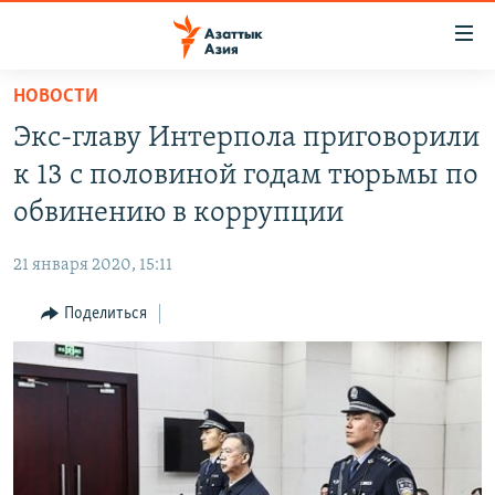
Доступность
ссылок
Вернуться
НОВОСТИ
к
ЦЕНТРАЛЬНАЯ АЗИЯ
Экс-главу Интерпола приговорили
основному
НОВОСТИ
КАЗАХСТАН
содержанию
к 13 с половиной годам тюрьмы по
ВОЙНА В УКРАИНЕ
Вернутся
КЫРГЫЗСТАН
обвинению в коррупции
к
НА ДРУГИХ ЯЗЫКАХ
УЗБЕКИСТАН
главной
21 января 2020, 15:11
ТАДЖИКИСТАН
ҚАЗАҚША
навигации
ПОДПИШИТЕСЬ НА НАС В СОЦСЕТЯХ
Вернутся
Поделиться
КЫРГЫЗЧА
к
ЎЗБЕКЧА
поиску
ТОҶИКӢ
Все сайты РСЕ/РС
TÜRKMENÇE