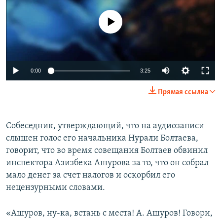
No media source currently available
Auto
0:00
3:25
270p
Прямая ссылка
360p
Auto
270p
360p
404p
404p
Собеседник, утверждающий, что на аудиозаписи
слышен голос его начальника Нурали Болтаева,
1080p
1080p
говорит, что во время совещания Болтаев обвинил
инспектора Азизбека Ашурова за то, что он собрал
мало денег за счет налогов и оскорбил его
нецензурными словами.
​«Ашуров, ну-
ка, встань с места! А. Ашуров! Говори,