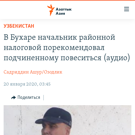
Доступность
ссылок
Вернуться
УЗБЕКИСТАН
к
ЦЕНТРАЛЬНАЯ АЗИЯ
В Бухаре начальник районной
основному
НОВОСТИ
КАЗАХСТАН
содержанию
налоговой порекомендовал
ВОЙНА В УКРАИНЕ
Вернутся
КЫРГЫЗСТАН
подчиненному повеситься (аудио)
к
НА ДРУГИХ ЯЗЫКАХ
УЗБЕКИСТАН
главной
Садриддин Ашур/Озодлик
ТАДЖИКИСТАН
ҚАЗАҚША
навигации
ПОДПИШИТЕСЬ НА НАС В СОЦСЕТЯХ
Вернутся
20 января 2020, 03:45
КЫРГЫЗЧА
к
ЎЗБЕКЧА
Поделиться
поиску
ТОҶИКӢ
Все сайты РСЕ/РС
TÜRKMENÇE