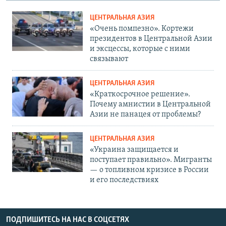
ЦЕНТРАЛЬНАЯ АЗИЯ
«Очень помпезно». Кортежи
президентов в Центральной Азии
и эксцессы, которые с ними
связывают
ЦЕНТРАЛЬНАЯ АЗИЯ
«Краткосрочное решение».
Почему амнистии в Центральной
Азии не панацея от проблемы?
ЦЕНТРАЛЬНАЯ АЗИЯ
«Украина защищается и
поступает правильно». Мигранты
— о топливном кризисе в России
и его последствиях
ПОДПИШИТЕСЬ НА НАС В СОЦСЕТЯХ